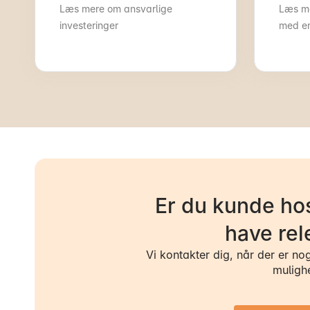
Læs mere om ansvarlige
Læs me
investeringer
med en
Er du kunde hos
have rel
Vi kontakter dig, når der er no
muligh