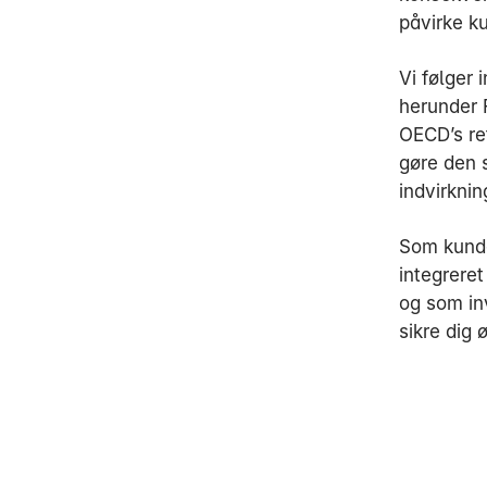
påvirke k
Vi følger
herunder 
OECD’s ret
gøre den s
indvirknin
Som kunde
integrere
og som inv
sikre dig 