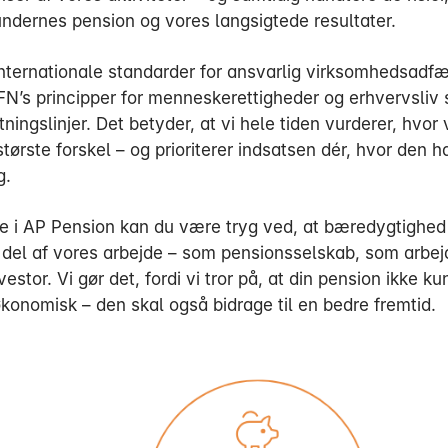
undernes pension og vores langsigtede resultater.
 internationale standarder for ansvarlig virksomhedsadfæ
FN’s principper for menneskerettigheder og erhvervsliv
ningslinjer. Det betyder, at vi hele tiden vurderer, hvor 
tørste forskel – og prioriterer indsatsen dér, hvor den ha
g.
 i AP Pension kan du være tryg ved, at bæredygtighed
t del af vores arbejde – som pensionsselskab, som arbe
estor. Vi gør det, fordi vi tror på, at din pension ikke ku
økonomisk – den skal også bidrage til en bedre fremtid.