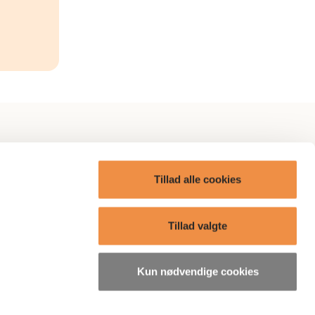
itik
AP Omtanke
Tillad alle cookies
AP Care
ge?
Boliger
Tillad valgte
Presse
Kun nødvendige cookies
søgelser
Bæredygtighedsrelaterede
oplysninger