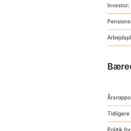
Investor:
Pensions
Arbejdspl
Bæred
Årsrappo
Tidliger
Politik f