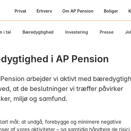
Privat
Erhverv
Om AP Pension
Boliger
K
 i tal
Bæredygtighed
Investering
Presse
Jo
dygtighed i AP Pension
Pension arbejder vi aktivt med bæredygtig
 ved, at de beslutninger vi træffer påvirker
er, miljø og samfund.
 klart mål: at undgå, forebygge og minimere negative
er af vores aktiviteter – og samtidig håndtere de risici