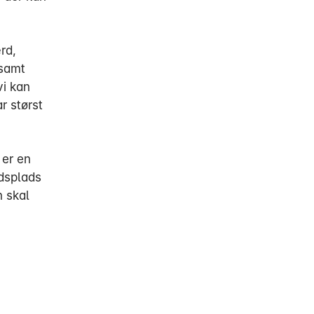
rd,
 samt
vi kan
r størst
 er en
jdsplads
n skal