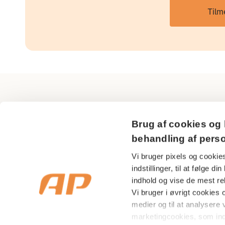
Tilm
AP Pension
Brug af cookies og 
Sundkrogsgade 29
behandling af pers
2150 Nordhavn
Vi bruger pixels og cookies
indstillinger, til at følge 
CVR nr 18 53 08 99
indhold og vise de mest rel
Vi bruger i øvrigt cookies og
medier og til at analysere v
marketingcookies, som in