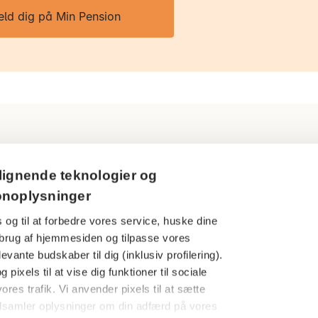
eld dig på Min Pension
Ring til os
Persondatapol
lignende teknologier og
3916 5000
onoplysninger
Cookies
 og til at forbedre vores service, huske dine
Åbningstider
Har du en kla
din brug af hjemmesiden og tilpasse vores
Man-tors: 09.00-16.00
evante budskaber til dig (inklusiv profilering).
Finanstilsynet
Fredag: 09.00-15.00
 pixels til at vise dig funktioner til sociale
Særlige under
ores trafik. Vi anvender pixels til at sætte
dsamler oplysninger om din adfærd på vores
Følg os her
AP Pensions