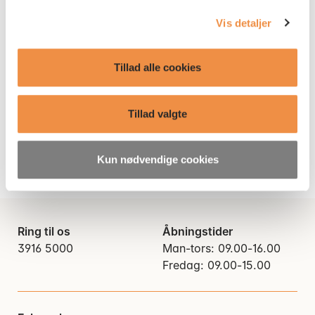
gerne have relevant information?
du tilbagekalder dit samtykke til cookies
her
.
Vi kontakter dig, når der er noget, du
Vis detaljer
bør vide – fx om din pensionsordning,
nye muligheder eller arrangementer.
Tillad alle cookies
Tilmeld dig på Min Pension
Tillad valgte
Kun nødvendige cookies
Ring til os
Åbningstider
3916 5000
Man-tors: 09.00-16.00
Fredag: 09.00-15.00