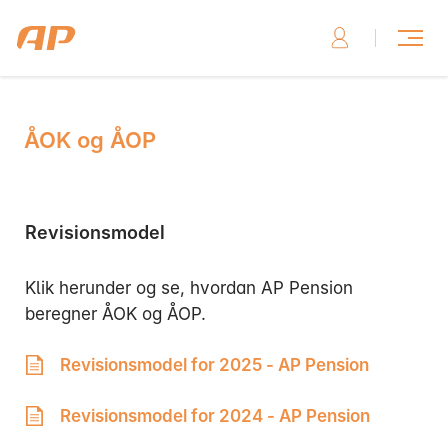
ÅOK og ÅOP
Skriv til os, hvis du har brug for hjælp
Revisionsmodel
Klik herunder og se, hvordan AP Pension
Skriv til os her
beregner ÅOK og ÅOP.
Revisionsmodel for 2025 - AP Pension
Revisionsmodel for 2024 - AP Pension
Ring til os, hvis du har brug for hjælp