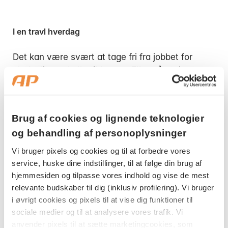
I en travl hverdag
Det kan være svært at tage fri fra jobbet for
pludselig at skulle til lægen. Eller nå at ringe
mellem klokken 8 og 9. Med vores online læge
kan du få hjælp af uden for almindelige
åbningstider. Selvom du ikke har booket tid, er
Brug af cookies og lignende teknologier
der højst 15 minutters ventetid.
og behandling af personoplysninger
Vi bruger pixels og cookies og til at forbedre vores
service, huske dine indstillinger, til at følge din brug af
hjemmesiden og tilpasse vores indhold og vise de mest
På ferie eller i udlandet
relevante budskaber til dig (inklusiv profilering). Vi bruger
i øvrigt cookies og pixels til at vise dig funktioner til
Med online lægen har du og din familie tryghed
sociale medier og til at analysere vores trafik. Vi
anvender pixels til at sætte marketingcookies, som
på ferien. Her er nemlig ikke noget, der hedder