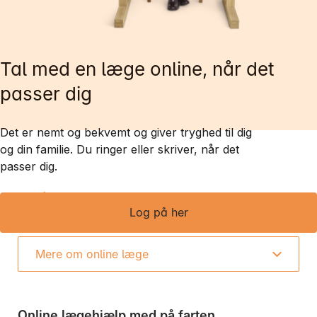
Tal med en læge online, når det
passer dig
Mandag:
Tirsdag:
Det er nemt og bekvemt og giver tryghed til dig
Onsdag:
og din familie. Du ringer eller skriver, når det
Torsdag:
passer dig.
Fredag:
Online læge
Log på her
3916 5000
Mere om online læge
Online lægehjælp med på farten