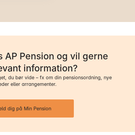
 AP Pension og vil gerne
evant information?
get, du bør vide – fx om din pensionsordning, nye
eder eller arrangementer.
eld dig på Min Pension