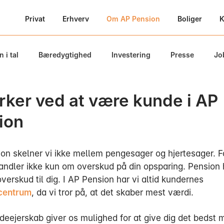
Privat
Erhverv
Om AP Pension
Boliger
K
 i tal
Bæredygtighed
Investering
Presse
Jo
yrker ved at være kunde i AP
ion
ion skelner vi ikke mellem pengesager og hjertesager. F
andler ikke kun om overskud på din opsparing. Pension 
erskud til dig. I AP Pension har vi altid kundernes
 centrum
, da vi tror på, at det skaber mest værdi.
deejerskab giver os mulighed for at give dig det bedst 