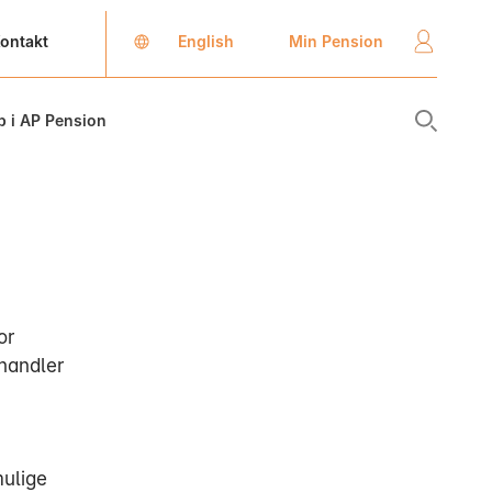
English
Min Pension
ontakt
b i AP Pension
or
handler
mulige