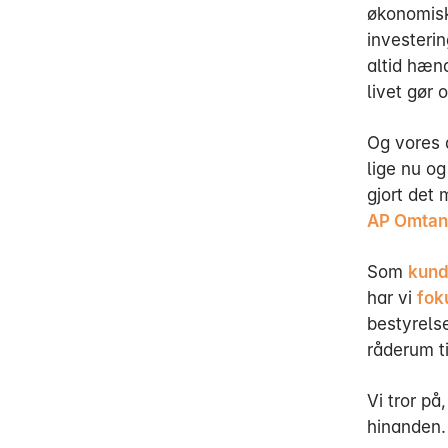
økonomisk
investeri
altid hænd
livet gør 
Og vores 
lige nu og
gjort det 
AP Omta
Som
kund
har vi
fok
bestyrels
råderum ti
Vi tror på
hinanden