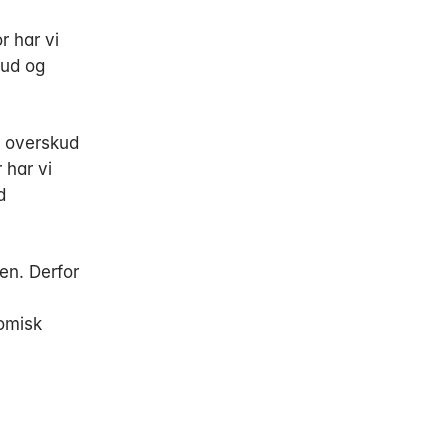
r har vi
kud og
m overskud
 har vi
d
en. Derfor
nomisk