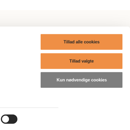
itik
AP Omtanke
Tillad alle cookies
AP Care
ge?
Boliger
Tillad valgte
Presse
Kun nødvendige cookies
søgelser
Bæredygtighedsrelaterede
oplysninger
ordning
Skriv til os
3916 5000