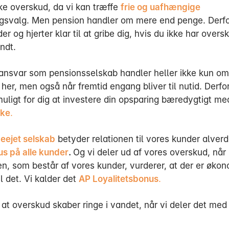
e overskud, da vi kan træffe
frie og uafhængige
ngsvalg. Men pension handler om mere end penge. Derfo
er og hjerter klar til at gribe dig, hvis du ikke har overs
ondt.
ansvar som pensionsselskab handler heller ikke kun o
 her, men også når fremtid engang bliver til nutid. Derfor
muligt for dig at investere din opsparing bæredygtigt me
nke
.
eejet selskab
betyder relationen til vores kunder alverd
us på alle kunder
.
Og vi deler ud af vores overskud, når
en, som består af vores kunder, vurderer, at der er øko
l det. Vi kalder det
AP Loyalitetsbonus
.
, at overskud skaber ringe i vandet, når vi deler det med
.