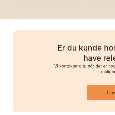
Er du kunde hos
have rel
Vi kontakter dig, når der er no
muligh
Tilm