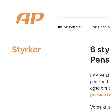
Om AP Pension
AP Pension
Styrker
6 st
Pens
I AP Pens
pension h
også om ov
pension i
Vores kun