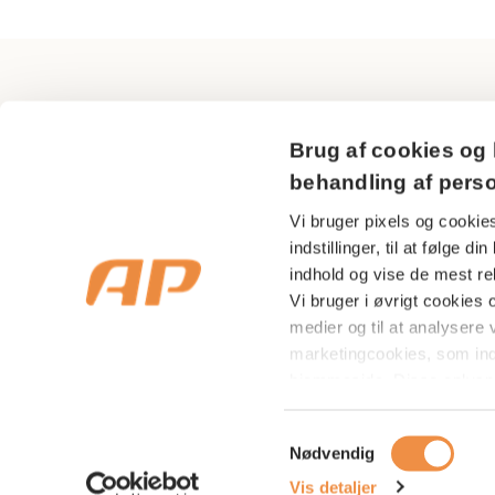
AP Pension
Brug af cookies og 
Sundkrogsgade 29
behandling af pers
2150 Nordhavn
Vi bruger pixels og cookies
indstillinger, til at følge 
CVR nr 18 53 08 99
indhold og vise de mest rel
Vi bruger i øvrigt cookies og
medier og til at analysere v
marketingcookies, som in
hjemmeside. Disse oplysni
indenfor sociale medier s
på at vise dig relevante a
Samtykkevalg
Nødvendig
markedsføring. Du kan acce
specifikke typer af cookie
Vis detaljer