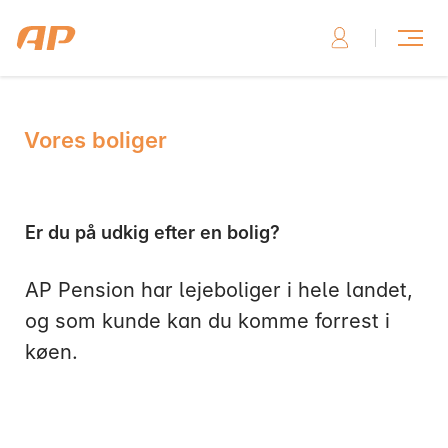
Vores boliger
Skriv til os, hvis du har brug for hjælp
Er du på udkig efter en bolig?
AP Pension har lejeboliger i hele landet,
Skriv til os her
og som kunde kan du komme forrest i
køen.
Ring til os, hvis du har brug for hjælp