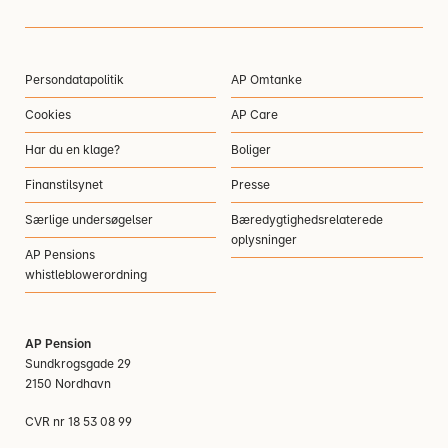
Persondatapolitik
AP Omtanke
Cookies
AP Care
Har du en klage?
Boliger
Finanstilsynet
Presse
Særlige undersøgelser
Bæredygtighedsrelaterede
oplysninger
AP Pensions
whistleblowerordning
AP Pension
Sundkrogsgade 29
2150 Nordhavn
CVR nr 18 53 08 99