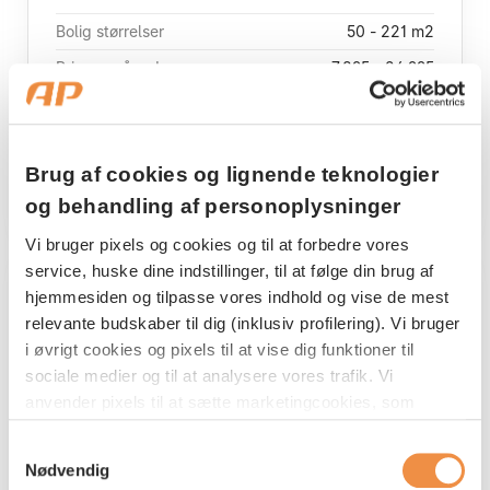
Bolig størrelser
50 - 221 m2
Pris pr. måned
7.895 - 24.995
Antal lejligheder
217
Opførelsesår
2020/2021
Brug af cookies og lignende teknologier
Se mere
og behandling af personoplysninger
Vi bruger pixels og cookies og til at forbedre vores
service, huske dine indstillinger, til at følge din brug af
hjemmesiden og tilpasse vores indhold og vise de mest
relevante budskaber til dig (inklusiv profilering). Vi bruger
i øvrigt cookies og pixels til at vise dig funktioner til
sociale medier og til at analysere vores trafik. Vi
anvender pixels til at sætte marketingcookies, som
indsamler oplysninger om din adfærd på vores
Samtykkevalg
hjemmeside. Disse oplysninger kan blive delt med
Nødvendig
tredjepartsudbydere indenfor sociale medier samt