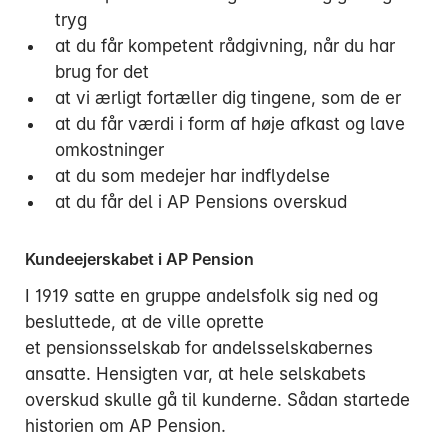
tryg
at du får kompetent rådgivning, når du har
brug for det
at vi ærligt fortæller dig tingene, som de er
at du får værdi i form af høje afkast og lave
Mandag:
omkostninger
Tirsdag:
at du som medejer har indflydelse
Onsdag:
at du får del i AP Pensions overskud
Torsdag:
Fredag:
Kundeejerskabet i AP Pension
I 1919 satte en gruppe andelsfolk sig ned og
3916 5000
besluttede, at de ville oprette
et pensionsselskab for andelsselskabernes
ansatte. Hensigten var, at hele selskabets
overskud skulle gå til kunderne. Sådan startede
historien om AP Pension.