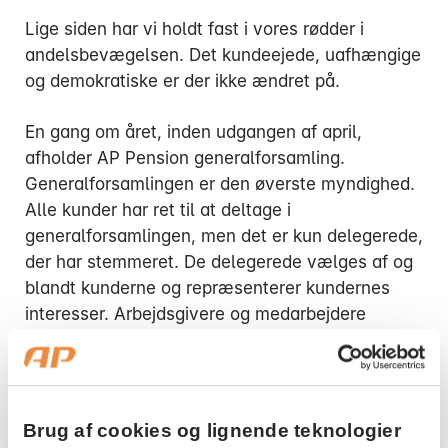
Lige siden har vi holdt fast i vores rødder i
andelsbevægelsen. Det kundeejede, uafhængige
og demokratiske er der ikke ændret på.
En gang om året, inden udgangen af april,
afholder AP Pension generalforsamling.
Generalforsamlingen er den øverste myndighed.
Alle kunder har ret til at deltage i
generalforsamlingen, men det er kun delegerede,
der har stemmeret. De delegerede vælges af og
blandt kunderne og repræsenterer kundernes
interesser. Arbejdsgivere og medarbejdere
vælger hver deres delegerede.
100 år med AP Pension
Brug af cookies og lignende teknologier
i 2019 kunne AP Pension fejre de første 100 år