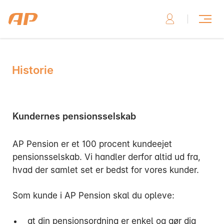
Historie
Skriv til os, hvis du har brug for hjælp
Kundernes pensionsselskab
AP Pension er et 100 procent kundeejet
Skriv til os her
pensionsselskab. Vi handler derfor altid ud fra,
hvad der samlet set er bedst for vores kunder.
Som kunde i AP Pension skal du opleve:
Ring til os, hvis du har brug for hjælp
at din pensionsordning er enkel og gør dig