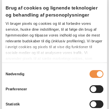
Brug af cookies og lignende teknologier
Med AP Sundhedsforsikring er du i de
og behandling af personoplysninger
bedste hænder, når du bliver syg,
Vi bruger pixels og cookies og til at forbedre vores
kommer til skade eller får mentale
service, huske dine indstillinger, til at følge din brug af
udfordringer.
hjemmesiden og tilpasse vores indhold og vise de mest
relevante budskaber til dig (inklusiv profilering). Vi bruger
i øvrigt cookies og pixels til at vise dig funktioner til
sociale medier og til at analysere vores trafik. Vi
Du får professionel sundhedsfaglig rådgivning af
anvender pixels til at sætte marketingcookies, som
vores uddannede sygeplejersker og
indsamler oplysninger om din adfærd på vores
fysioterapeuter, der hjælper dig til den helt rette
Samtykkevalg
hjemmeside. Disse oplysninger kan blive delt med
Nødvendig
behandling i vores store landsdækkende
tredjepartsudbydere indenfor sociale medier samt
netværk af klinikker og privathospitaler.
annonce- og analysepartnere med henblik på at vise dig
relevante annoncer og måle effekten af vores
Præferencer
markedsføring. Du kan acceptere alle cookies eller
Mest stillede spørgsmål
vælge, hvilke specifikke typer af cookies du vil acceptere
Statistik
nedenfor. Dit samtykke omfatter både brug af pixels,