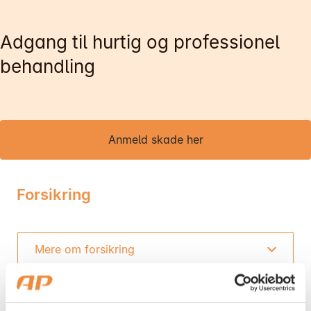
Adgang til hurtig og professionel
behandling
Mandag:
Tirsdag:
Onsdag:
Anmeld skade her
Torsdag:
Fredag:
Forsikring
3916 5000
Mere om forsikring
AP Sundhedsforsikring - vi griber dig