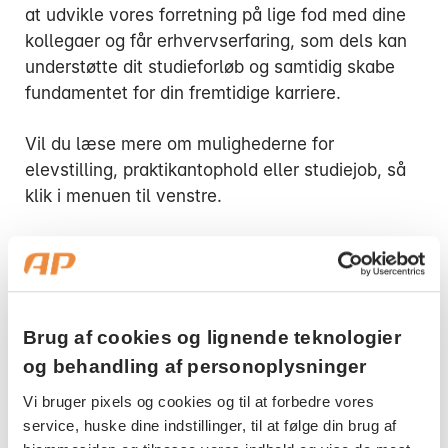
at udvikle vores forretning på lige fod med dine
kollegaer og får erhvervserfaring, som dels kan
understøtte dit studieforløb og samtidig skabe
fundamentet for din fremtidige karriere.
Mandag:
Vil du læse mere om mulighederne for
Tirsdag:
elevstilling, praktikantophold eller studiejob, så
Onsdag:
klik i menuen til venstre.
Torsdag:
Fredag:
Kontakt os, hvis du har brug for
3916 5000
hjælp
Brug af cookies og lignende teknologier
og behandling af personoplysninger
Har du spørgsmål til elev- eller studiestillinger
hos AP Pension, er du velkommen til at skrive
Vi bruger pixels og cookies og til at forbedre vores
en e-mail til os.
service, huske dine indstillinger, til at følge din brug af