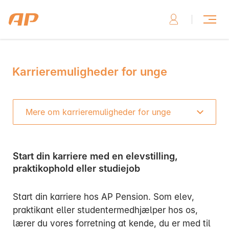
Karrieremuligheder for unge
Skriv til os, hvis du har brug for hjælp
Mere om karrieremuligheder for unge
Start din karriere med en elevstilling,
Skriv til os her
praktikophold eller studiejob
Start din karriere hos AP Pension. Som elev,
praktikant eller studentermedhjælper hos os,
Ring til os, hvis du har brug for hjælp
lærer du vores forretning at kende, du er med til