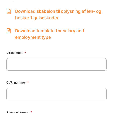
Download skabelon til oplysning af løn- og
beskæftigelseskoder
Download template for salary and
Mandag:
employment type
Tirsdag:
Onsdag:
Virksomhed
*
Torsdag:
Fredag:
3916 5000
CVR-nummer
*
Afsender e-mail
*