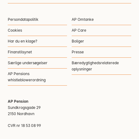
Persondatapolitik
AP Omtanke
Cookies
AP Care
Har du en klage?
Boliger
Finanstilsynet
Presse
Særlige undersøgelser
Bæredygtighedsrelaterede
oplysninger
AP Pensions
whistleblowerordning
AP Pension
Sundkrogsgade 29
2150 Nordhavn
CVR nr 18 53 08 99