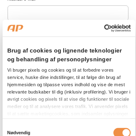
Filoverførsel
*
Brug af cookies og lignende teknologier
og behandling af personoplysninger
Vi bruger pixels og cookies og til at forbedre vores
Jeg er ikke en robot
service, huske dine indstillinger, til at følge din brug af
hjemmesiden og tilpasse vores indhold og vise de mest
relevante budskaber til dig (inklusiv profilering). Vi bruger i
øvrigt cookies og pixels til at vise dig funktioner til sociale
medier og til at analysere vores trafik. Vi anvender pixels
til at sætte marketingcookies, som indsamler oplysninger
om din adfærd på vores hjemmeside. Disse oplysninger
Samtykkevalg
Send
kan blive delt med tredjepartsudbydere indenfor sociale
Nødvendig
medier samt annonce- og analysepartnere med henblik på