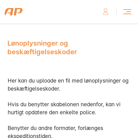
Lønoplysninger og
Skriv til os, hvis du har brug for hjælp
beskæftigelseskoder
Her kan du uploade en fil med lønoplysninger og
beskæftigelseskoder.
Skriv til os her
Hvis du benytter skabelonen nedenfor, kan vi
hurtigt opdatere den enkelte police.
Benytter du andre formater, forlænges
Ring til os, hvis du har brug for hjælp
ekspeditionstiden.