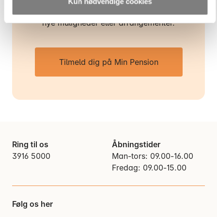
Vi kontakter dig, når der er noget, du
Kun nødvendige cookies
bør vide – fx om din pensionsordning,
nye muligheder eller arrangementer.
Tilmeld dig på Min Pension
Ring til os
Åbningstider
3916 5000
Man-tors: 09.00-16.00
Fredag: 09.00-15.00
Følg os her