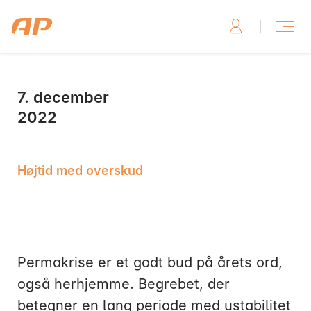
7. december
Skriv til os, hvis du har brug for hjælp
2022
Højtid med overskud
Skriv til os her
Permakrise er et godt bud på årets ord,
også herhjemme. Begrebet, der
Ring til os, hvis du har brug for hjælp
betegner en lang periode med ustabilitet