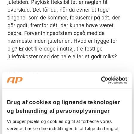
juletiden. Psykisk fleksibilitet er nøglen til
overskud. Det får du, når du evner at tage
tingene, som de kommer, fokuserer på dét, der
går godt, fremfor dét, der kunne have været
bedre. Forventningsafstem også med de
nærmeste inden juleferien. Hvad er hygge for
dig? Er det fire dage i nattøj, tre festlige
julefrokoster med det hele eller et godt miks?
#4 Basale behov og hormoner
Genveje til overskud finder du ved at have styr
på de basale behov – kost og søvn. Det er
bunden i pyramiden, der danner grundlag for alt
Brug af cookies og lignende teknologier
det, der rykker. Derudover kan du med fordel
og behandling af personoplysninger
fokusere på at styrke dine velvære- og
Vi bruger pixels og cookies og til at forbedre vores
lykkehormoner dopamin, endorfin, oxytocin og
service, huske dine indstillinger, til at følge din brug af
serotonin.