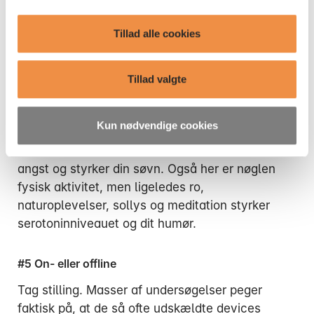
Oxytocin:
Nærhed og fysisk berøring,
øjenkontakt, socialt samvær og leg udskiller
Tillad alle cookies
oxytocin og styrker dine relationer. Giv omtanke,
en tjeneste, et ærligt kompliment eller en lille
gave. Prioritér de nærmeste og lad det sprede
Tillad valgte
sig som ringe i vandet. Sammen kan vi klare lige
lidt mere.
Kun nødvendige cookies
Serotonin:
Holder humøret stabilt, reducerer
angst og styrker din søvn. Også her er nøglen
fysisk aktivitet, men ligeledes ro,
naturoplevelser, sollys og meditation styrker
serotoninniveauet og dit humør.
#5 On- eller offline
Tag stilling. Masser af undersøgelser peger
faktisk på, at de så ofte udskældte devices