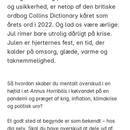
og usikkerhed, er netop af den britiske
ordbog Collins Dictionary kåret som
årets ord i 2022. Og lad os være ærlige:
Jul rimer bare utrolig dårligt på krise.
Mandag:
Julen er hjerternes fest, en tid, der
Tirsdag:
kalder på omsorg, glæde, varme og
Onsdag:
taknemmelighed.
Torsdag:
Fredag:
Så hvordan skaber du mentalt overskud i en
højtid i et
3916 5000
Annus Horribilis
i kølvandet på en
pandemi og præget af krig, inflation, klimakrise
og politisk uro?
Et godt sted at begynde er som bekendt – hos
dig selv. Skal du have overskud at dele ud af,