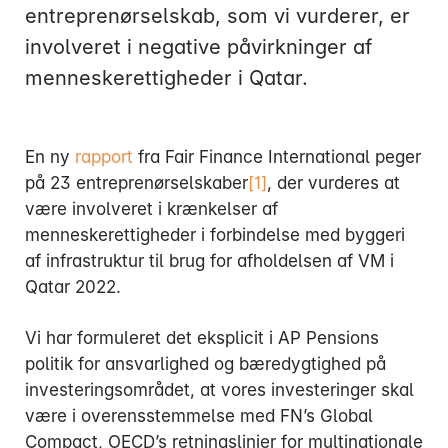
entreprenørselskab, som vi vurderer, er
involveret i negative påvirkninger af
menneskerettigheder i Qatar.
Mandag:
En ny
rapport
fra Fair Finance International peger
Tirsdag:
på 23 entreprenørselskaber
[1]
, der vurderes at
Onsdag:
være involveret i krænkelser af
Torsdag:
menneskerettigheder i forbindelse med byggeri
Fredag:
af infrastruktur til brug for afholdelsen af VM i
Qatar 2022.
3916 5000
Vi har formuleret det eksplicit i AP Pensions
politik for ansvarlighed og bæredygtighed på
investeringsområdet, at vores investeringer skal
være i overensstemmelse med FN’s Global
Compact, OECD’s retningslinjer for multinationale