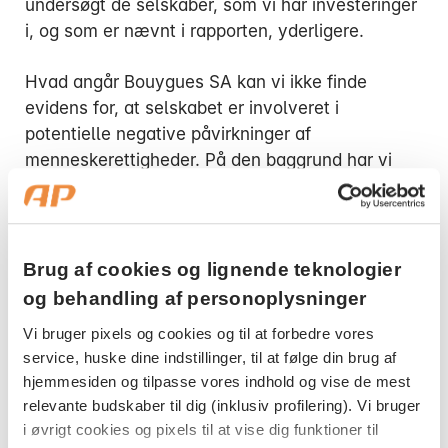
undersøgt de selskaber, som vi har investeringer
i, og som er nævnt i rapporten, yderligere.
Hvad angår Bouygues SA kan vi ikke finde
evidens for, at selskabet er involveret i
potentielle negative påvirkninger af
menneskerettigheder. På den baggrund har vi
valgt at beholde selskabet i vores portefølje.
Rapporten beskriver også en række globale
hotelkæder i Qatar og deres potentielle negative
Brug af cookies og lignende teknologier
påvirkninger af menneskerettigheder og
og behandling af personoplysninger
arbejdstagerrettigheder. Vi har ikke foretaget en
Vi bruger pixels og cookies og til at forbedre vores
analyse af vores investeringer i de nævnte
service, huske dine indstillinger, til at følge din brug af
selskaber i hotelbranchen.
hjemmesiden og tilpasse vores indhold og vise de mest
relevante budskaber til dig (inklusiv profilering). Vi bruger
AP Pension har ikke statsobligationer i Qatar
i øvrigt cookies og pixels til at vise dig funktioner til