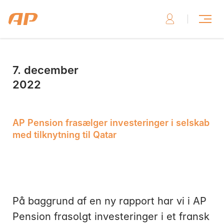
7. december
Skriv til os, hvis du har brug for hjælp
2022
AP Pension frasælger investeringer i selskab
med tilknytning til Qatar
Skriv til os her
På baggrund af en ny rapport har vi i AP
Pension frasolgt investeringer i et fransk
Ring til os, hvis du har brug for hjælp