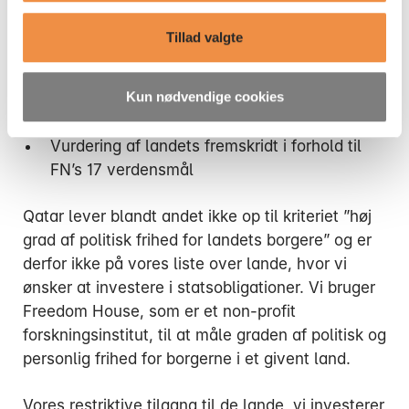
Ingen regeringssanktioner fra FN eller EU
Høj grad af politisk frihed for landets borgere
Tillad valgte
Høj ESG-score
Landet skal rapportere på bæredygtig
Kun nødvendige cookies
udvikling gennem FN’s Voluntary National
Review (VNR)
Vurdering af landets fremskridt i forhold til
FN’s 17 verdensmål
Qatar lever blandt andet ikke op til kriteriet ”høj
grad af politisk frihed for landets borgere” og er
derfor ikke på vores liste over lande, hvor vi
ønsker at investere i statsobligationer. Vi bruger
Freedom House, som er et non-profit
forskningsinstitut, til at måle graden af politisk og
personlig frihed for borgerne i et givent land.
Vores restriktive tilgang til de lande, vi investerer