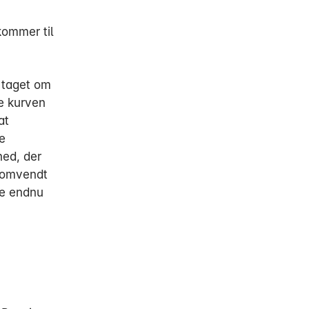
kommer til
 taget om
e kurven
at
e
hed, der
e omvendt
de endnu