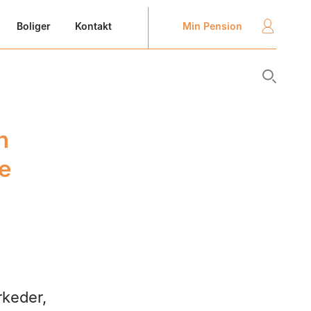
Min Pension
Boliger
Kontakt
n
le
rkeder,