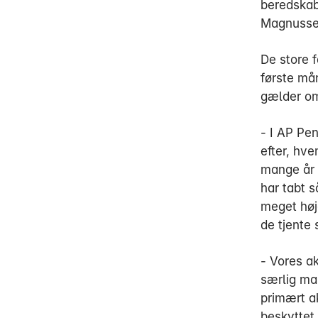
beredskab 
Magnusse
De store 
første må
gælder om
- I AP Pen
efter, hv
mange år 
har tabt s
meget høje
de tjente 
- Vores ak
særlig man
primært ak
beskyttet 