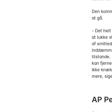
Den komme
at gå.
- Det hel
at lukke 
af smitte
inddæmme 
tilstande.
kan fjern
ikke knæk
mere, sig
AP Pe