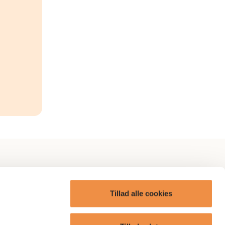
itik
AP Omtanke
Tillad alle cookies
AP Care