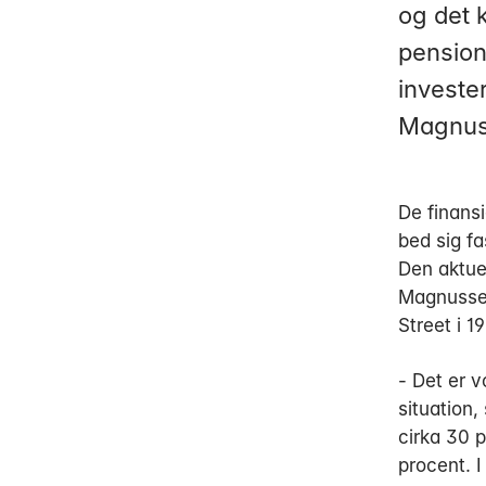
og det 
pension
investe
Magnus
De finans
bed sig fa
Den aktuel
Magnussen
Street i 1
- Det er v
situation,
cirka 30 
procent. I