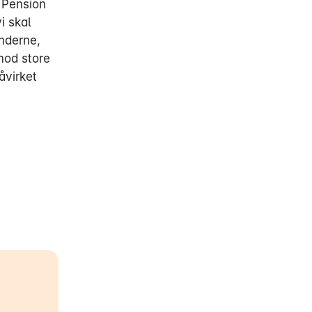
P Pension
i skal
underne,
mod store
åvirket