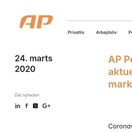
Privatliv
Arbejdsliv
P
24. marts
AP P
2020
aktue
mark
Del nyheden
Coronav