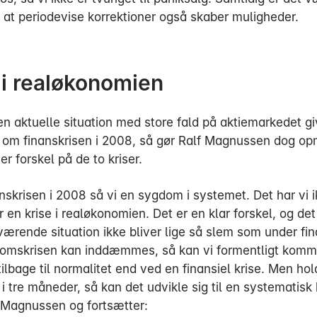
at periodevise korrektioner også skaber muligheder.
 i realøkonomien
n aktuelle situation med store fald på aktiemarkedet gi
 om finanskrisen i 2008, så gør Ralf Magnussen dog 
 er forskel på de to kriser.
nskrisen i 2008 så vi en sygdom i systemet. Det har vi i
r en krise i realøkonomien. Det er en klar forskel, og de
værende situation ikke bliver lige så slem som under fin
omskrisen kan inddæmmes, så kan vi formentligt kom
tilbage til normalitet end ved en finansiel krise. Men hol
i tre måneder, så kan det udvikle sig til en systematisk 
f Magnussen og fortsætter: