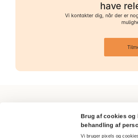
have rel
Vi kontakter dig, når der er no
muligh
Tilm
AP Pension
Brug af cookies og 
Sundkrogsgade 29
behandling af pers
2150 Nordhavn
Vi bruger pixels og cookies