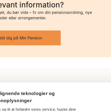
evant information?
get, du bør vide – fx om din pensionsordning, nye
eder eller arrangementer.
eld dig på Min Pension
Ring til os
Persondatapol
lignende teknologier og
3916 5000
onoplysninger
Cookies
 og til at forbedre vores service, huske dine
Åbningstider