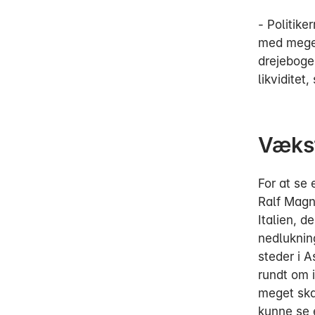
- Politik
med meget
drejebogen
likviditet
Vækst
For at se 
Ralf Magnu
Italien, d
nedluknin
steder i A
rundt om 
meget skar
kunne se 