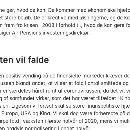
erne gør, hvad de kan. De kommer med økonomiske hjæl
 store beløb. De er kreative med løsningerne, og de ka
 frem fra krisen i 2008 i forhold til, hvad de kan gøre fo
, siger AP Pensions investeringsdirektør.
en vil falde
en positiv vending på de finansielle markeder kræver det
ssen blandt andet, at vi ser et fald i antal smittede og
er er særdeles hårdt ramt af coronavirussen, da det vil v
g af samfundet virker, som det har været tilfældet i Kin
sien. Ligesom vi fortsat skal se store finanspolitiske h
i Europa, USA og Kina. Vi skal dog være forberedte på a
pe fald i væksten i første halvår af 2020, mens vi mulig
en gradvis normalisering i andet halvår.