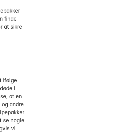
pepakker
n finde
r at sikre
 ifølge
 døde i
ise, at en
a og andre
jælpepakker
t se nogle
vis vil