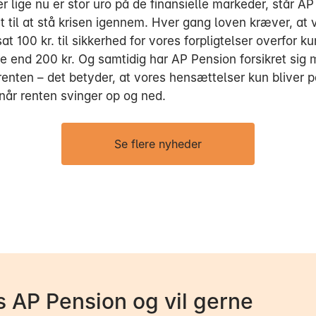
 lige nu er stor uro på de finansielle markeder, står A
t til at stå krisen igennem. Hver gang loven kræver, at v
t 100 kr. til sikkerhed for vores forpligtelser overfor k
re end 200 kr. Og samtidig har AP Pension forsikret sig 
renten – det betyder, at vores hensættelser kun bliver p
 når renten svinger op og ned.
Se flere nyheder
 AP Pension og vil gerne