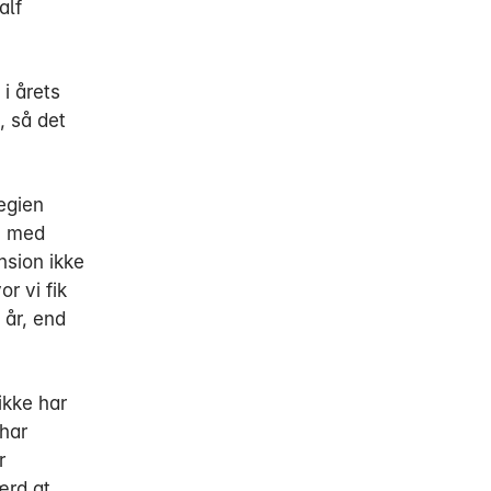
alf
i årets
, så det
tegien
em med
nsion ikke
r vi fik
 år, end
ikke har
 har
r
ærd at