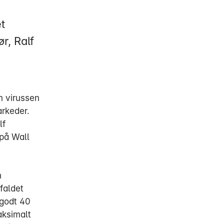
t
r, Ralf
n virussen
arkeder.
lf
på Wall
n
faldet
 godt 40
aksimalt