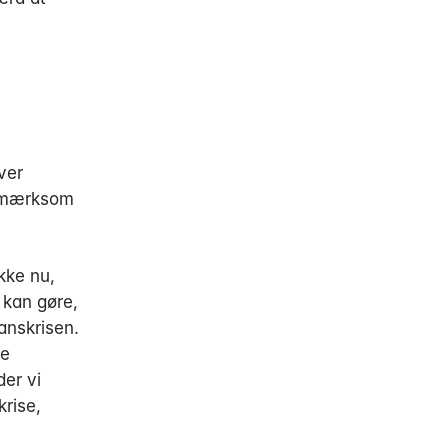
ver
opmærksom
kke nu,
t kan gøre,
anskrisen.
me
der vi
krise,