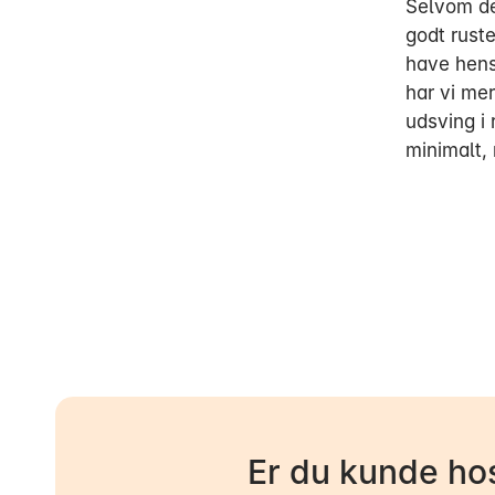
Selvom der
godt ruste
have hensa
har vi me
udsving i 
minimalt,
Er du kunde hos