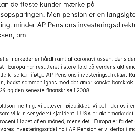
kan de fleste kunder mærke på
sopsparingen. Men pension er en langsigte
ring, minder AP Pensions investeringsdirektø
sen, om.
ielle markeder er hårdt ramt af coronavirussen, der side
st i Europa har resulteret i store fald på verdens aktiem
le krise kan ifølge AP Pensions investeringsdirektør, Ra
, bedst sammenlignes med det amerikanske børskrak 
929 og den seneste finanskrise i 2008.
oldsomme ting, vi oplever i øjeblikket. Vi befinder os i e
 som vi kun ser yderst sjældent. I USA er aktiemarkedet 
procent i løbet af en måned, mens det i Europa er faldet
 vores investeringsafdeling i AP Pension er vi derfor i m