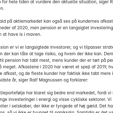
for hele tiden at vurdere den aktuelle situation, siger R
n.
fald på aktiemarkedet kan også ses på kundernes afkast 
neder af 2020, men pension er en langsigtet investering
 at have is i maven.
sion er vi er langsigtede investorer, og vi tilpasser stra
em der kan tåle at tage risiko, og hvem der ikke kan. D
til pension har tabt mest, mens kunder der er tæt på pe
å meget. Afkastene i 2020 har været et spejl af 2019, hvo
 afkast, og de fleste kunder har faktisk ikke tabt mere i
sidste år, siger Ralf Magnussen og forklarer:
tieportefølje har klaret sig bedre end markedet, fordi vi 
ge investeringer i energi og visse cykliske sektorer. Vi
tier i selskaber, der ikke er tyngede af høj gæld. Det ha
os, så vi ikke er tvunget til paniksalg. Samtidig er det v