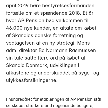
april 2019 høre bestyrelsesformanden
fortælle om et spændende 2018. Et år
hvor AP Pension bød velkommen til
46.000 nye kunder, en aftale om købet
Mandag:
af Skandias danske forretning og
Tirsdag:
vedtagelsen af en ny strategi. Mens
Onsdag:
adm. direktør Bo Normann Rasmussen i
Torsdag:
sin tale satte flere ord på købet af
Fredag:
Skandia Danmark, udviklingen i
afkastene og underskuddet på syge- og
3916 5000
ulykkesforsikringerne.
I hundredåret for etableringen af AP Pension står
selskabet stærkere end nogensinde tidligere,