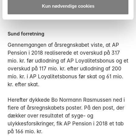
om købet af Skandia Danmark af med at
Kun nødvendige cookies
konstatere, at det cementerer AP Pensions
position på pensionsmarkedet.
Sund forretning
Gennemgangen af årsregnskabet viste, at AP
Pension i 2018 realiserede et overskud på 317
mio. kr. før udlodning af AP Loyalitetsbonus og et
overskud på 117 mio. kr. efter udlodning af 200
mio. kr. i AP Loyalitetsbonus før skat og 61 mio.
kr. efter skat.
Herefter dykkede Bo Normann Rasmussen ned i
flere af årsregnskabets poster. På den post, der
dækker over resultatet af syge- og
ulykkesforsikringer, fik AP Pension i 2018 et tab
på 166 mio. kr.