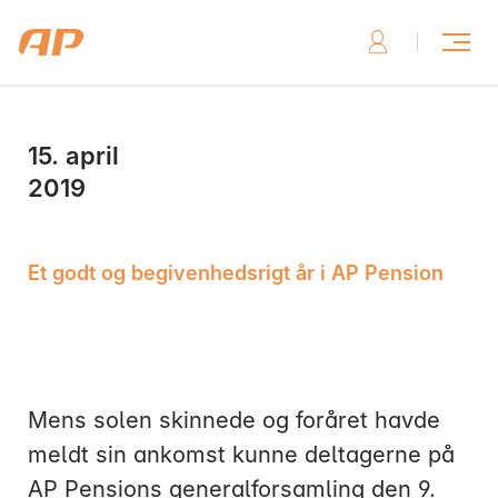
15. april
Skriv til os, hvis du har brug for hjælp
2019
Et godt og begivenhedsrigt år i AP Pension
Skriv til os her
Mens solen skinnede og foråret havde
meldt sin ankomst kunne deltagerne på
Ring til os, hvis du har brug for hjælp
AP Pensions generalforsamling den 9.