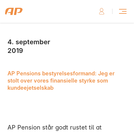
4. september
Skriv til os, hvis du har brug for hjælp
2019
AP Pensions bestyrelsesformand: Jeg er
stolt over vores finansielle styrke som
kundeejetselskab
Skriv til os her
AP Pension står godt rustet til at
Ring til os, hvis du har brug for hjælp