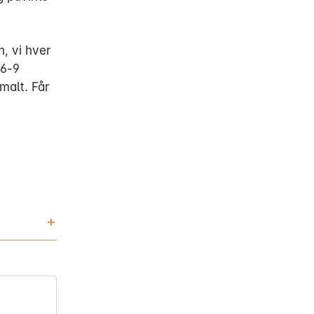
n, vi hver
 6-9
malt. Får