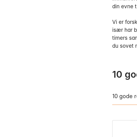
din evne t
Vi er fors
især har 
timers sa
du sovet 
10 go
10 gode r