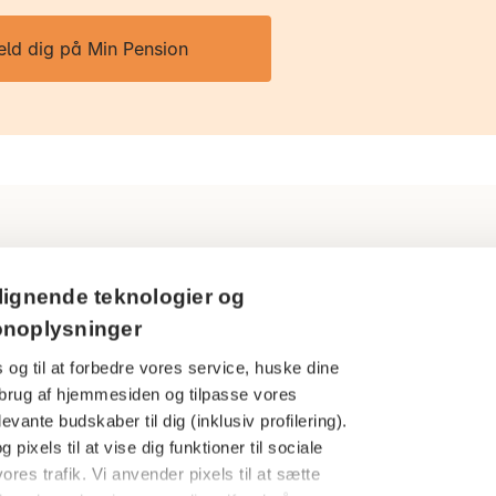
eld dig på Min Pension
Ring til os
Persondatapol
lignende teknologier og
3916 5000
onoplysninger
Cookies
 og til at forbedre vores service, huske dine
Åbningstider
Har du en kla
din brug af hjemmesiden og tilpasse vores
Man-tors: 09.00-16.00
evante budskaber til dig (inklusiv profilering).
Finanstilsynet
Fredag: 09.00-15.00
 pixels til at vise dig funktioner til sociale
Særlige under
ores trafik. Vi anvender pixels til at sætte