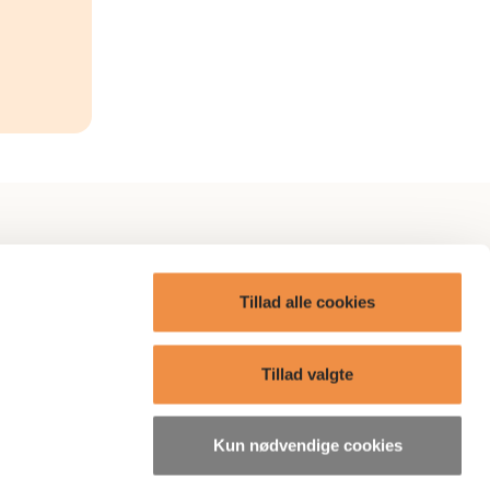
itik
AP Omtanke
Tillad alle cookies
AP Care
ge?
Boliger
Tillad valgte
Presse
Kun nødvendige cookies
søgelser
Bæredygtighedsrelaterede