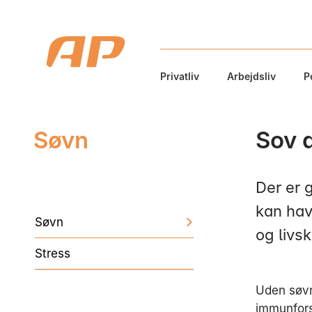
Privatliv
Arbejdsliv
P
Søvn
Sov 
Der er g
kan hav
Søvn
og livsk
Stress
Uden søvn
immunfors