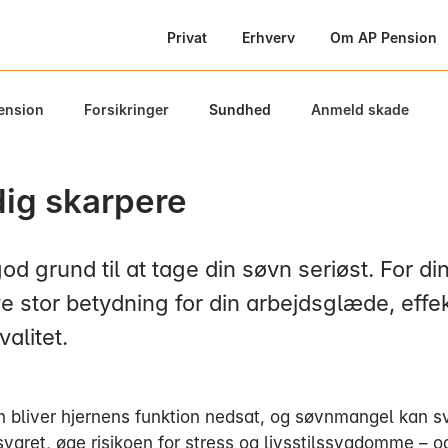
Privat
Erhverv
Om AP Pension
ension
Forsikringer
Sundhed
Anmeld skade
dig skarpere
od grund til at tage din søvn seriøst. For di
e stor betydning for din arbejdsglæde, effek
valitet.
 bliver hjernens funktion nedsat, og søvnmangel kan 
varet, øge risikoen for stress og livsstilssygdomme – o