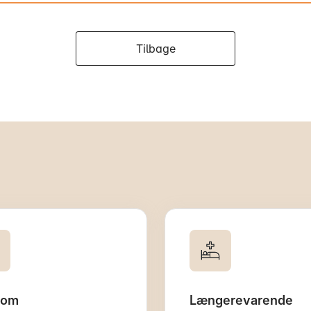
Tilbage
dom
Længerevarende