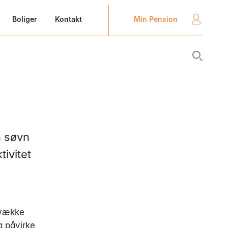
Min Pension
Boliger
Kontakt
n søvn
tivitet
svække
g påvirke