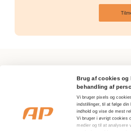
Tilm
AP Pension
Brug af cookies og 
Sundkrogsgade 29
behandling af pers
2150 Nordhavn
Vi bruger pixels og cookies
indstillinger, til at følge 
CVR nr 18 53 08 99
indhold og vise de mest rel
Vi bruger i øvrigt cookies og
medier og til at analysere v