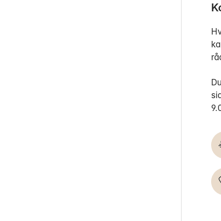
K
Hv
ka
rå
Du
si
9.