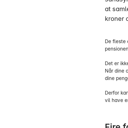
at saml
kroner 
De fleste 
pensionen 
Det er ikk
Når dine o
dine peng
Derfor ka
vil have e
Fire 