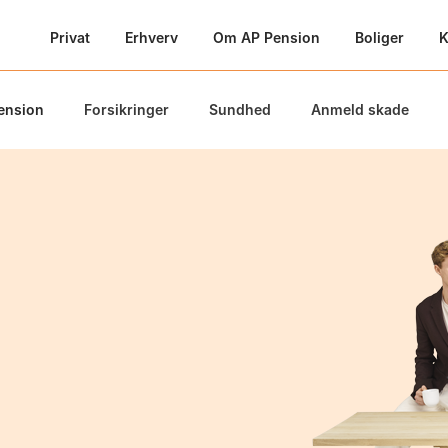
Privat
Erhverv
Om AP Pension
Boliger
K
ension
Forsikringer
Sundhed
Anmeld skade