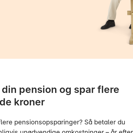
din pension og spar flere
nde kroner
flere pensionsopsparinger? Så betaler du
ligvis unødvendige omkostninger – år efter