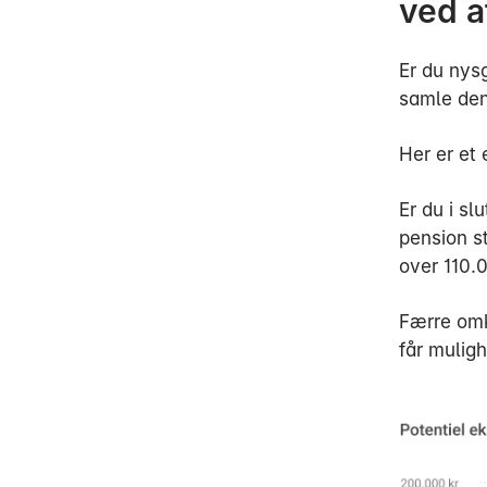
ved a
Er du nys
samle den
Her er et
Er du i s
pension s
over 110.
Færre omk
får muligh