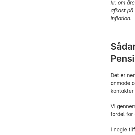
kr. om åre
afkast på 
inflation.
Sådan
Pens
Det er ne
anmode om
kontakter 
Vi gennemg
fordel for 
I nogle ti