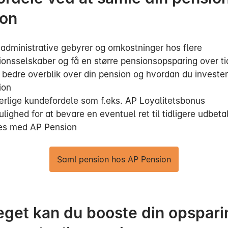
ion
 administrative gebyrer og omkostninger hos flere
ionsselskaber og få en større pensionsopsparing over ti
 bedre overblik over din pension og hvordan du invester
ion
ærlige kundefordele som f.eks. AP Loyalitetsbonus
lighed for at bevare en eventuel ret til tidligere udbeta
les med AP Pension
Saml pension hos AP Pension
get kan du booste din opspari