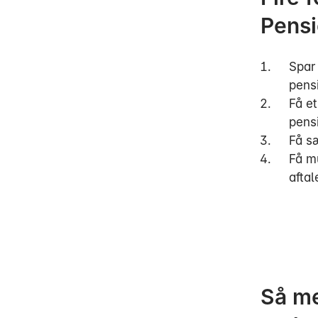
Pens
Spar
pens
Få et
pens
Få s
Få mu
afta
Så me