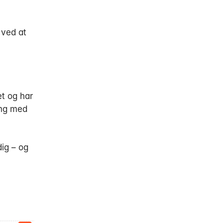
 ved at
et og har
ing med
dig – og