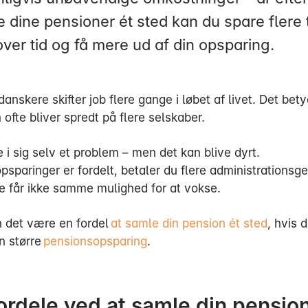
e dine pensioner ét sted kan du spare flere
over tid og få mere ud af din opsparing.
danskere skifter job flere gange i løbet af livet. Det bety
ofte bliver spredt på flere selskaber.
e i sig selv et problem – men det kan blive dyrt.
psparinger er fordelt, betaler du flere administrationsg
e får ikke samme mulighed for at vokse.
n det være en fordel
at samle din pension ét sted
, hvis 
n større
pensionsopsparing
.
fordele ved at samle din pension