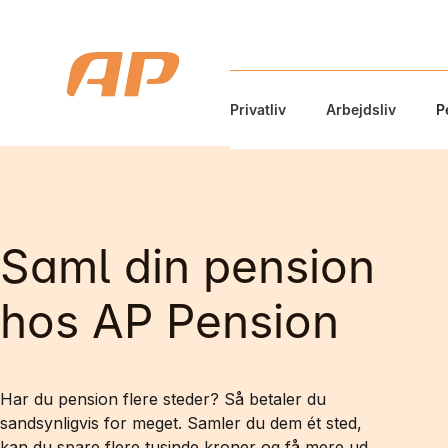
Privatliv
Arbejdsliv
P
Saml din pension
hos AP Pension
Har du pension flere steder? Så betaler du
sandsynligvis for meget. Samler du dem ét sted,
kan du spare flere tusinde kroner og få mere ud