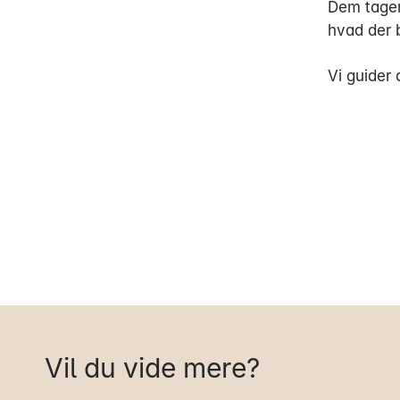
Dem tager 
hvad der 
Vi guider 
Vil du vide mere?