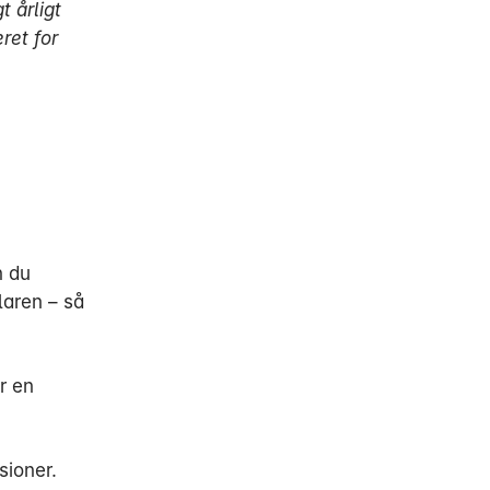
t årligt
ret for
n du
laren – så
r en
sioner.