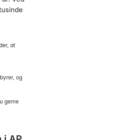
 tusinde
der, at
ebyrer, og
du gerne
 i AP