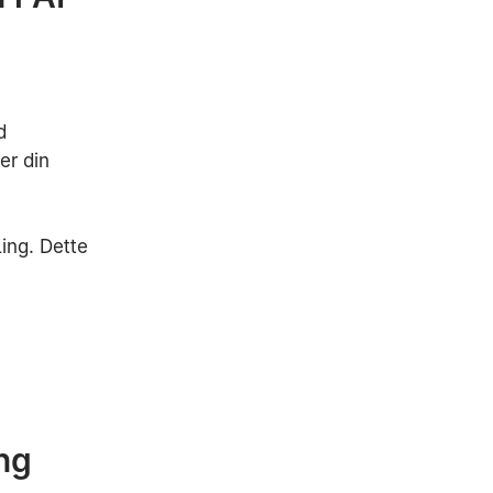
d
er din
ling. Dette
ng