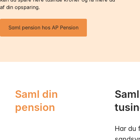
af din opsparing.
Saml pension hos AP Pension
Saml din
Saml 
pension
tusi
Har du 
sandsyn