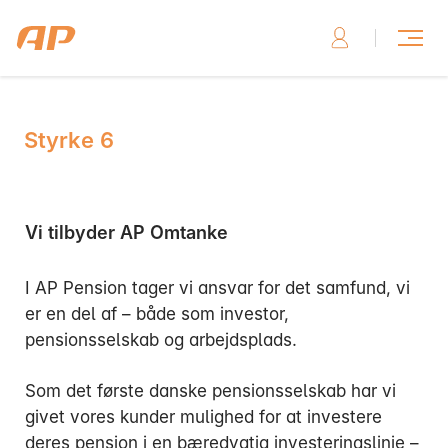
Styrke 6
Skriv til os, hvis du har brug for hjælp
Vi tilbyder AP Omtanke
I AP Pension tager vi ansvar for det samfund, vi
Skriv til os her
er en del af – både som investor,
pensionsselskab og arbejdsplads.
Som det første danske pensionsselskab har vi
givet vores kunder mulighed for at investere
Ring til os, hvis du har brug for hjælp
deres pension i en bæredygtig investeringslinje –