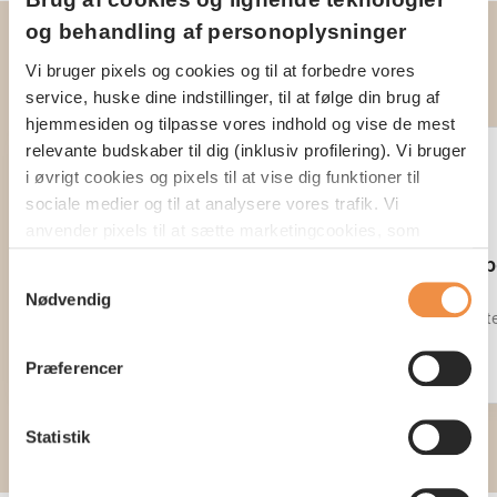
og behandling af personoplysninger
Vil du vide mere?
Vi bruger pixels og cookies og til at forbedre vores
service, huske dine indstillinger, til at følge din brug af
hjemmesiden og tilpasse vores indhold og vise de mest
relevante budskaber til dig (inklusiv profilering). Vi bruger
i øvrigt cookies og pixels til at vise dig funktioner til
sociale medier og til at analysere vores trafik. Vi
anvender pixels til at sætte marketingcookies, som
indsamler oplysninger om din adfærd på vores
Kundeejet
AP Loyalitets
Samtykkevalg
hjemmeside. Disse oplysninger kan blive delt med
Nødvendig
tredjepartsudbydere indenfor sociale medier samt
Vi er et kundeejet selskab
Vi giver AP Loyali
annonce- og analysepartnere med henblik på at vise dig
relevante annoncer og måle effekten af vores
Præferencer
markedsføring. Du kan acceptere alle cookies eller
vælge, hvilke specifikke typer af cookies du vil acceptere
Statistik
nedenfor. Dit samtykke omfatter både brug af pixels,
cookies og den dertil knyttede behandling af
personoplysninger. Du kan læse mere om vores brug