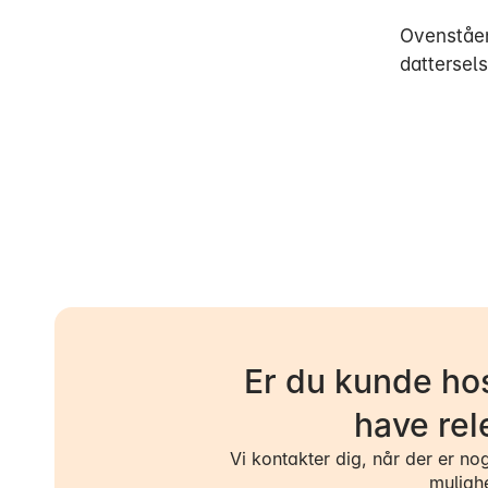
Ovenståen
dattersel
Er du kunde hos
have rel
Vi kontakter dig, når der er no
muligh