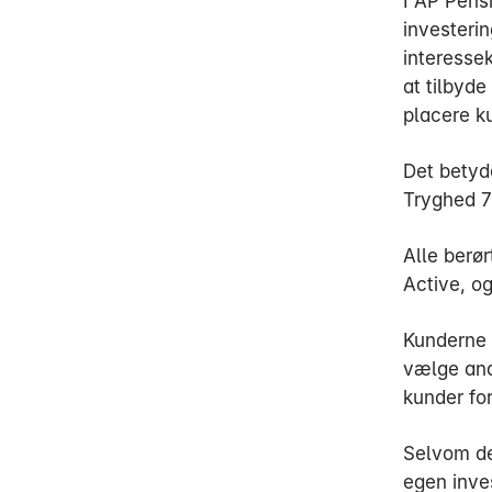
I AP Pensi
investerin
interessek
at tilbyd
placere k
Det betyd
Tryghed 7
Alle berø
Active, o
Kunderne k
vælge and
kunder for
Selvom de
egen inves