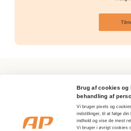
Tilm
AP Pension
Brug af cookies og 
Sundkrogsgade 29
behandling af pers
2150 Nordhavn
Vi bruger pixels og cookies
indstillinger, til at følge 
CVR nr 18 53 08 99
indhold og vise de mest rel
Vi bruger i øvrigt cookies og