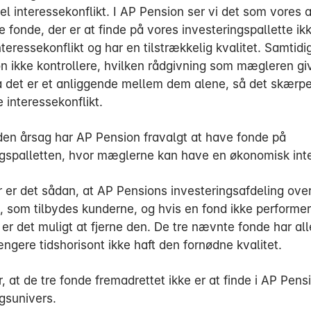
el interessekonflikt. I AP Pension ser vi det som vores 
de fonde, der er at finde på vores investeringspallette ik
teressekonflikt og har en tilstrækkelig kvalitet. Samtidig
n ikke kontrollere, hvilken rådgivning som mægleren give
a det er et anliggende mellem dem alene, så det skærp
e interessekonflikt.
den årsag har AP Pension fravalgt at have fonde på
ngspalletten, hvor mæglerne kan have en økonomisk int
 er det sådan, at AP Pensions investeringsafdeling ove
e, som tilbydes kunderne, og hvis en fond ikke performe
 er det muligt at fjerne den. De tre nævnte fonde har all
ngere tidshorisont ikke haft den fornødne kvalitet.
r, at de tre fonde fremadrettet ikke er at finde i AP Pens
ngsunivers.