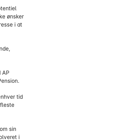
tentiel
ikke ønsker
esse i at
nde,
d AP
Pension.
enhver tid
fleste
 om sin
lveret i