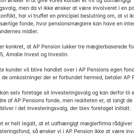
on ønsker vi at give vores kunder et frit og uafhængigt
gsvalg, men da vi ikke ønsker at være involveret i en po
onflikt, har vi truffet en principiel beslutning om, at vi 
e særlige fonde, hvor pensionsmæglere kan have en inter
undernes midler.
er konkret, at AP Pension lukker tre mæglerbaserede fo
5, Amalie Invest og Investin.
rte kunder vil blive handlet over i AP Pensions egen fon
g de omkostninger der er forbundet hermed, betaler AP 
an selv foretage sit investeringsvalg og kan derfor til 
re af AP Pensions fonde, men realiteten er, at langt de 
bliver i det investeringsvalg, der blev foretaget initialt.
t er helt legalt, at et uafhængigt mæglerfirma rådgiver
teringsfond, så ønsker vi i AP Pension ikke at være invo