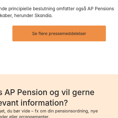
de principielle beslutning omfatter også AP Pensions
skaber, herunder Skandia.
Se flere pressemeddelelser
 AP Pension og vil gerne
evant information?
get, du bør vide – fx om din pensionsordning, nye
eder eller arrangementer.