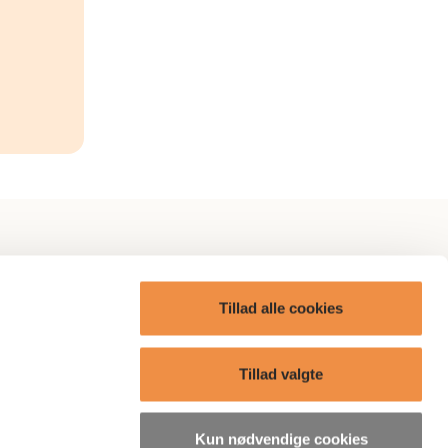
itik
AP Omtanke
Tillad alle cookies
AP Care
ge?
Boliger
Tillad valgte
Presse
Kun nødvendige cookies