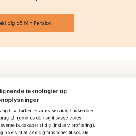
eld dig på Min Pension
Ring til os
Persondatapol
lignende teknologier og
3916 5000
onoplysninger
Cookies
 og til at forbedre vores service, huske dine
Åbningstider
Har du en kla
din brug af hjemmesiden og tilpasse vores
Man-tors: 09.00-16.00
evante budskaber til dig (inklusiv profilering).
Finanstilsynet
Fredag: 09.00-15.00
 pixels til at vise dig funktioner til sociale