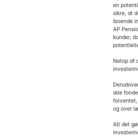
en potenti
sikre, at 
iboende in
AP Pensio
kunder, d
potentiell
Netop af 
investeri
Derudover
alle fond
forventet,
og over læ
Alt det gø
investeri