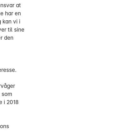
ansvar at
ke har en
 kan vi i
r til sine
er den
eresse.
rvåger
r som
e i 2018
ions