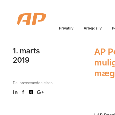
Privatliv
Arbejdsliv
P
1. marts
AP P
2019
muli
mægl
Del pressemeddelelsen