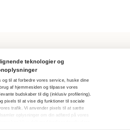
Ring til os
Persondatapol
lignende teknologier og
3916 5000
onoplysninger
Cookies
 og til at forbedre vores service, huske dine
Åbningstider
Har du en kla
din brug af hjemmesiden og tilpasse vores
Man-tors: 09.00-16.00
evante budskaber til dig (inklusiv profilering).
Finanstilsynet
Fredag: 09.00-15.00
 pixels til at vise dig funktioner til sociale
Særlige under
ores trafik. Vi anvender pixels til at sætte
dsamler oplysninger om din adfærd på vores
Følg os her
AP Pensions
nger kan blive delt med tredjepartsudbydere
whistleblower
amt annonce- og analysepartnere med henblik