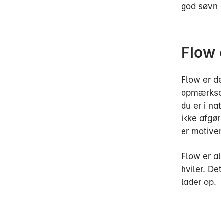
god søvn e
Flow 
Flow er de
opmærksom
du er i n
ikke afgør
er motiver
Flow er al
hviler. De
lader op