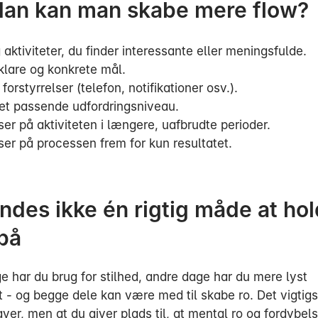
an kan man skabe mere flow?
aktiviteter, du finder interessante eller meningsfulde.
klare og konkrete mål.
 forstyrrelser (telefon, notifikationer osv.).
 et passende udfordringsniveau.
er på aktiviteten i længere, uafbrudte perioder.
ser på processen frem for kun resultatet.
indes ikke én rigtig måde at ho
 på
e har du brug for stilhed, andre dage har du mere lyst
tet - og begge dele kan være med til skabe ro. Det vigtigs
ver, men at du giver plads til, at mental ro og fordybel