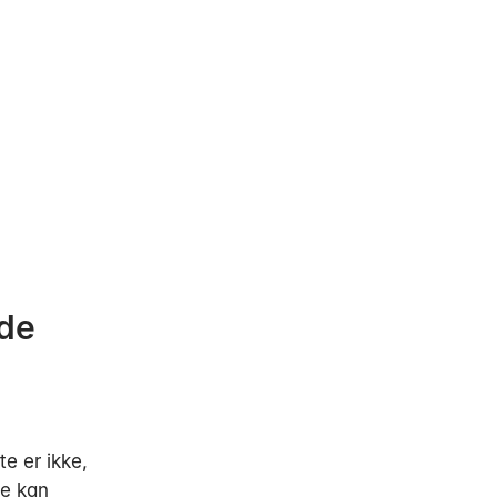
lde
te er ikke,
se kan