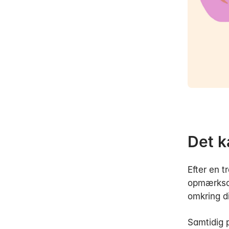
Det k
Efter en t
opmærksom
omkring d
Samtidig p