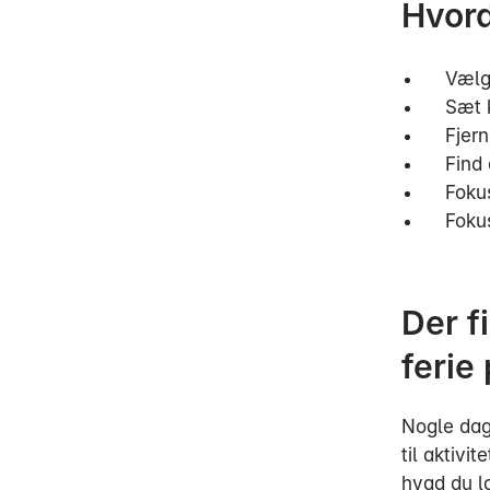
Hvord
Vælg 
Sæt 
Fjern
Find
Fokus
Foku
Der f
ferie
Nogle dag
til aktivi
hvad du la