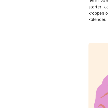
hvor svær
starter ik
kroppen o
kalender.