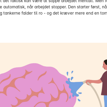
t det faktisk kan være at slippe arbejdet mentalt. Men f
ke automatisk, når arbejdet stopper. Den starter først, nå
g tankerne falder til ro - og det kræver mere end en to