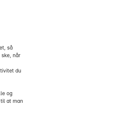
et, så
 ske, når
tivitet du
lle og
 til at man