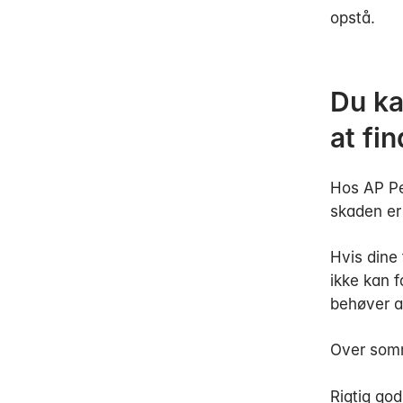
opstå.
Du ka
at fin
Hos AP Pe
skaden er 
Hvis dine 
ikke kan fa
behøver a
Over som
Rigtig god