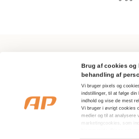
AP Pension
Brug af cookies og 
Sundkrogsgade 29
behandling af pers
2150 Nordhavn
Vi bruger pixels og cookies
indstillinger, til at følge 
CVR nr 18 53 08 99
indhold og vise de mest rel
Vi bruger i øvrigt cookies og
medier og til at analysere v
marketingcookies, som in
hjemmeside. Disse oplysni
indenfor sociale medier s