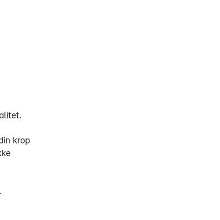
litet.
din krop
ikke
.