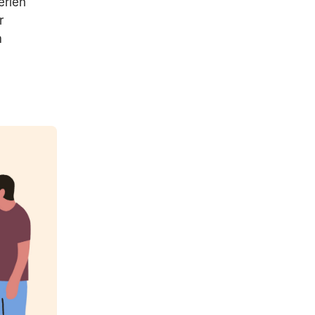
erien
r
m