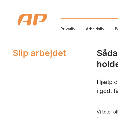
Privatliv
Arbejdsliv
P
Slip arbejdet
Sådan
holde
Hjælp d
i godt f
Vi taler o