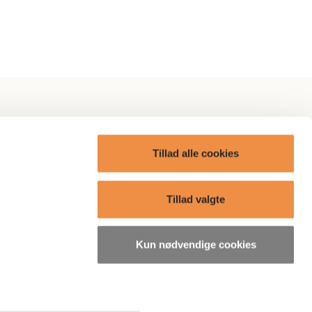
itik
AP Omtanke
Tillad alle cookies
AP Care
ge?
Boliger
Tillad valgte
Presse
Kun nødvendige cookies
søgelser
Bæredygtighedsrelaterede
oplysninger
ordning