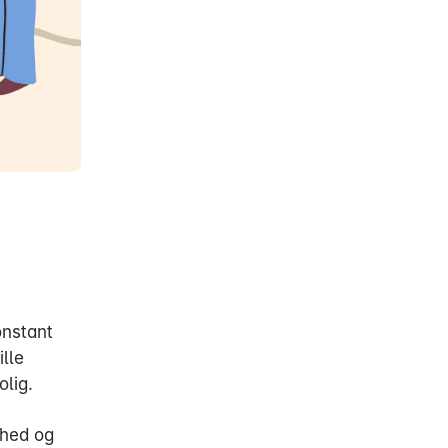
onstant
lle
olig.
ihed og