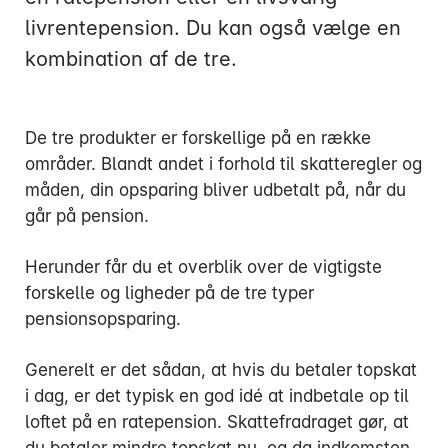
livrentepension. Du kan også vælge en
kombination af de tre.
De tre produkter er forskellige på en række
Mandag:
områder. Blandt andet i forhold til skatteregler og
Tirsdag:
måden, din opsparing bliver udbetalt på, når du
Onsdag:
går på pension.
Torsdag:
Fredag:
Herunder får du et overblik over de vigtigste
forskelle og ligheder på de tre typer
3916 5000
pensionsopsparing.
Generelt er det sådan, at hvis du betaler topskat
i dag, er det typisk en god idé at indbetale op til
loftet på en ratepension. Skattefradraget gør, at
du betaler mindre topskat nu, og da indkomsten