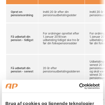
Opret en
Indtil 20 år efter din
Indtil 20 år 
pensionsordning
pensionsudbetalingsalder
pensionsudb
For ordninger oprettet efter
For ordning
Få udbetalt din
1. januar 2018 kan
1. januar 2
pension - tidligst
udbetaling tidligst ske tre år
udbetaling t
før din folkepensionsalder
før din folk
Udbetaling
senest 20 å
Få udbetalt din
20 år efter
pensionsud
pension - senest
pensionsudbetalingsalderen
og skal vær
senest 30 å
pensionsud
Giver fradr
Brug af cookies og lignende teknologier
personlige 