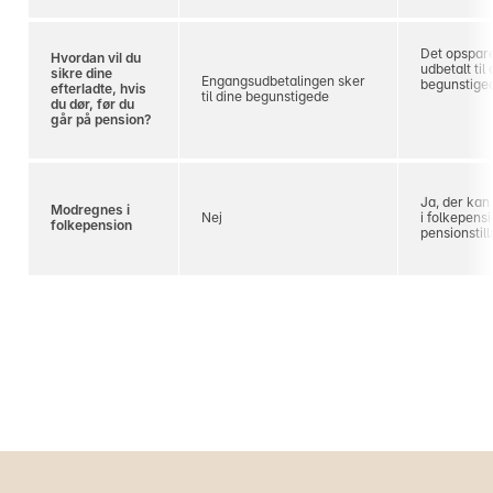
Det opspare
Hvordan vil du
udbetalt til 
sikre dine
Engangsudbetalingen sker
begunstige
efterladte, hvis
til dine begunstigede
du dør, før du
går på pension?
Ja, der ka
Modregnes i
Nej
i folkepens
folkepension
pensionstil