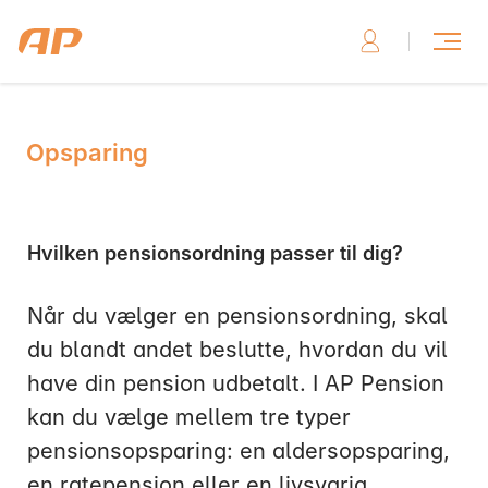
Opsparing
Skriv til os, hvis du har brug for hjælp
Hvilken pensionsordning passer til dig?
Når du vælger en pensionsordning, skal
Skriv til os her
du blandt andet beslutte, hvordan du vil
have din pension udbetalt. I AP Pension
kan du vælge mellem tre typer
pensionsopsparing: en aldersopsparing,
Ring til os, hvis du har brug for hjælp
en ratepension eller en livsvarig