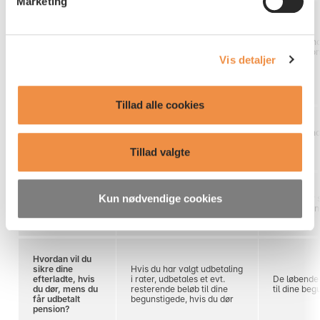
Marketing
af pixels og cookies
her
, og om hvordan vi behandler
Du kan ikke ændre en
personoplysninger
her
. Du kan læse mere om, hvordan
aldersforsikring til en
ratepension eller en livslang
Du kan ænd
du tilbagekalder dit samtykke til cookies
her
.
Kan du ændre dit
pension, men når den skal
ratepension 
valg?
Vis detaljer
udbetales, kan du aftale
pension
med os, at den udbetales i
flere rater.
Tillad alle cookies
Hvordan vil du
Som løbende
have pensionen
Som et engangsbeløb
år
udbetalt?
Tillad valgte
Kun nødvendige cookies
Skat af din
Du betaler ikke skat ved
Du betaler 
udbetaling
udbetaling
personlig i
Hvordan vil du
sikre dine
Hvis du har valgt udbetaling
efterladte, hvis
i rater, udbetales et evt.
De løbende 
du dør, mens du
resterende beløb til dine
til dine be
får udbetalt
begunstigede, hvis du dør
pension?