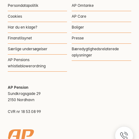
Persondatapolitik
AP Omtanke
Cookies
AP Care
Har du en klage?
Boliger
Finanstilsynet
Presse
Særlige undersøgelser
Bæredygtighedsrelaterede
oplysninger
AP Pensions
whistleblowerordning
AP Pension
Sundkrogsgade 29
2150 Nordhavn
CVR nr 18 53 08 99