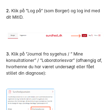
2.
Klik på ”Log på” (som Borger) og log ind med
dit MitID.
Mandag:
Tirsdag:
Onsdag:
Torsdag:
3.
Klik på ”Journal fra sygehus / ” Mine
Fredag:
konsultationer” / ”Laboratoriesvar” (afhængig af,
hvorhenne du har været undersøgt eller fået
stillet din diagnose):
3916 5000