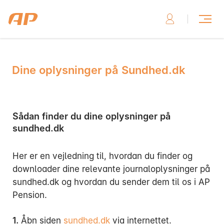
Dine oplysninger på Sundhed.dk
Skriv til os, hvis du har brug for hjælp
Sådan finder du dine oplysninger på
sundhed.dk
Skriv til os her
Her er en vejledning til, hvordan du finder og
downloader dine relevante journaloplysninger på
sundhed.dk og hvordan du sender dem til os i AP
Pension.
Ring til os, hvis du har brug for hjælp
1.
Åbn siden
sundhed.dk
via internettet.