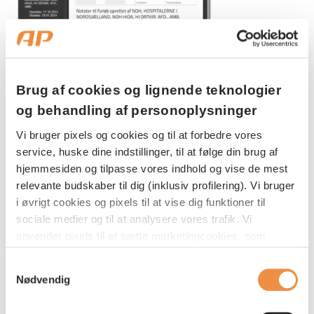
Brug af cookies og lignende teknologier
10.
Klik herefter på ”Luk” i nederste højre hjørne:
og behandling af personoplysninger
Vi bruger pixels og cookies og til at forbedre vores
Hvis du skal sende flere dokumenter, eks. biopsi
service, huske dine indstillinger, til at følge din brug af
eller andre relevante prøvesvar med, så følg de
hjemmesiden og tilpasse vores indhold og vise de mest
næste trin. Ellers gå til
punkt 16
relevante budskaber til dig (inklusiv profilering). Vi bruger
i øvrigt cookies og pixels til at vise dig funktioner til
11.
Klik tilbage ved at klikke på:
sociale medier og til at analysere vores trafik. Vi
anvender pixels til at sætte marketingcookies, som
indsamler oplysninger om din adfærd på vores
Samtykkevalg
hjemmeside. Disse oplysninger kan blive delt med
Nødvendig
tredjepartsudbydere indenfor sociale medier samt
annonce- og analysepartnere med henblik på at vise dig