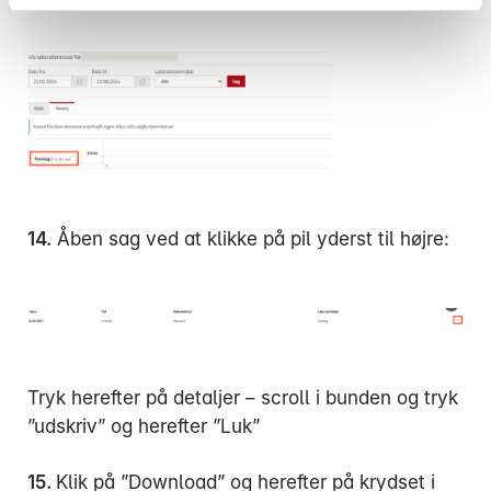
14.
Åben sag ved at klikke på pil yderst til højre:
Tryk herefter på detaljer – scroll i bunden og tryk
”udskriv” og herefter ”Luk”
15.
Klik på ”Download” og herefter på krydset i