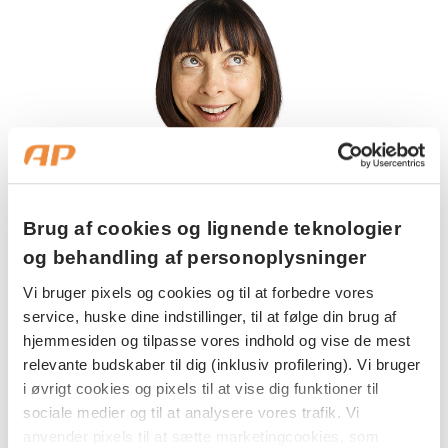
Mandag:
Tirsdag:
Onsdag:
Torsdag:
Brug af cookies og lignende teknologier
Skriv til os
Fredag:
og behandling af personoplysninger
Hvad drejer din henvendelse sig om?
Vi bruger pixels og cookies og til at forbedre vores
3916 5000
service, huske dine indstillinger, til at følge din brug af
hjemmesiden og tilpasse vores indhold og vise de mest
relevante budskaber til dig (inklusiv profilering). Vi bruger
i øvrigt cookies og pixels til at vise dig funktioner til
sociale medier og til at analysere vores trafik. Vi
anvender pixels til at sætte marketingcookies, som