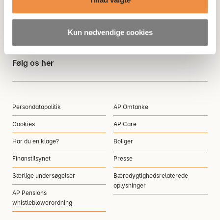
Ring til os
Åbningstider
3916 5000
Man-tors: 09.00-16.00
Fredag: 09.00-15.00
Kun nødvendige cookies
Følg os her
Persondatapolitik
AP Omtanke
Cookies
AP Care
Har du en klage?
Boliger
Finanstilsynet
Presse
Særlige undersøgelser
Bæredygtighedsrelaterede
oplysninger
AP Pensions
whistleblowerordning