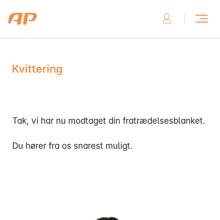
Kvittering
Skriv til os, hvis du har brug for hjælp
Tak, vi har nu modtaget din fratrædelsesblanket.
Du hører fra os snarest muligt.
Skriv til os her
Ring til os, hvis du har brug for hjælp