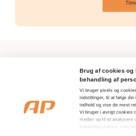
Tilm
AP Pension
Brug af cookies og 
Sundkrogsgade 29
behandling af pers
2150 Nordhavn
Vi bruger pixels og cookies
indstillinger, til at følge 
CVR nr 18 53 08 99
indhold og vise de mest rel
Vi bruger i øvrigt cookies og
medier og til at analysere v
marketingcookies, som in
hjemmeside. Disse oplysni