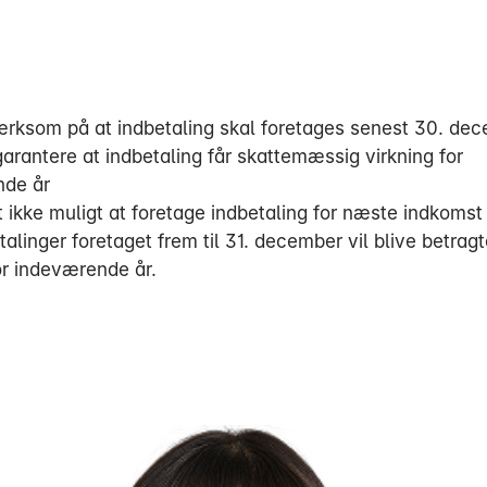
ksom på at indbetaling skal foretages senest 30. dec
garantere at indbetaling får skattemæssig virkning for
nde år
 ikke muligt at foretage indbetaling for næste indkomst å
talinger foretaget frem til 31. december vil blive betrag
or indeværende år.