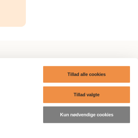
itik
AP Omtanke
Tillad alle cookies
AP Care
ge?
Boliger
Tillad valgte
Presse
Kun nødvendige cookies
søgelser
Bæredygtighedsrelaterede
oplysninger