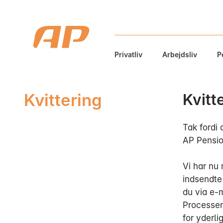
Privatliv
Arbejdsliv
P
Kvittering
Kvitt
Tak fordi 
AP Pension
Vi har nu
indsendte
du via e-m
Processen
for yderli