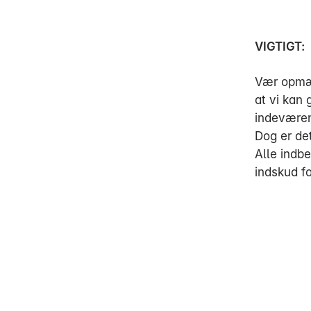
VIGTIGT:
Vær opmær
at vi kan 
indevære
Dog er det
Alle indbe
indskud f