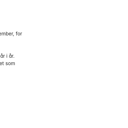
ember, for
r i år.
tet som