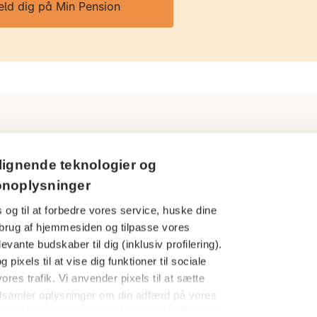
eld dig på Min Pension
Ring til os
Persondatapol
lignende teknologier og
3916 5000
onoplysninger
Cookies
 og til at forbedre vores service, huske dine
Åbningstider
Har du en kla
din brug af hjemmesiden og tilpasse vores
Man-tors: 09.00-16.00
evante budskaber til dig (inklusiv profilering).
Finanstilsynet
Fredag: 09.00-15.00
 pixels til at vise dig funktioner til sociale
Særlige under
ores trafik. Vi anvender pixels til at sætte
dsamler oplysninger om din adfærd på vores
Følg os her
AP Pensions
nger kan blive delt med tredjepartsudbydere