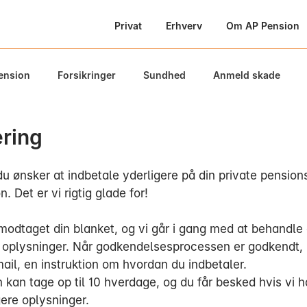
Privat
Erhverv
Om AP Pension
ension
Forsikringer
Sundhed
Anmeld skade
ering
du ønsker at indbetale yderligere på din private pension
. Det er vi rigtig glade for!
 modtaget din blanket, og vi går i gang med at behandle
 oplysninger. Når godkendelsesprocessen er godkendt,
ail, en instruktion om hvordan du indbetaler.
 kan tage op til 10 hverdage, og du får besked hvis vi 
gere oplysninger.