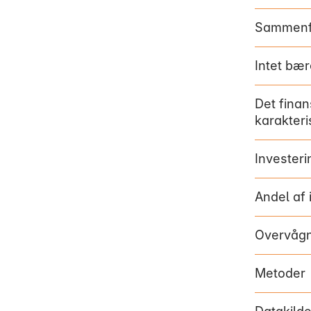
Sammenf
Intet bær
Det finan
karakteri
Investeri
Andel af 
Overvågni
Metoder