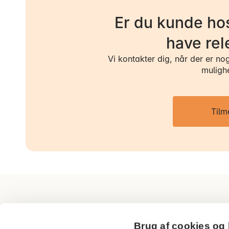
Er du kunde hos
have rel
Vi kontakter dig, når der er no
muligh
Tilm
AP Pension
Brug af cookies og 