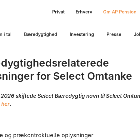
Privat
Erhverv
Om AP Pension
 i tal
Bæredygtighed
Investering
Presse
Jo
dygtighedsrelaterede
sninger for Select Omtanke
r 2026 skiftede Select Bæredygtig navn til Select Omta
 her
.
ke og prækontraktuelle oplysninger