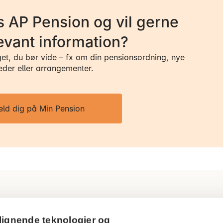
 AP Pension og vil gerne
evant information?
get, du bør vide – fx om din pensionsordning, nye
eder eller arrangementer.
eld dig på Min Pension
Ring til os
Persondatapol
lignende teknologier og