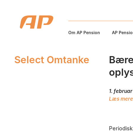
Om AP Pension
AP Pension
Select Omtanke
Bære
oply
1. februa
Læs mere
Periodis