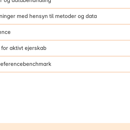
er og databehandling
inger med hensyn til metoder og data
gence
 for aktivt ejerskab
 referencebenchmark