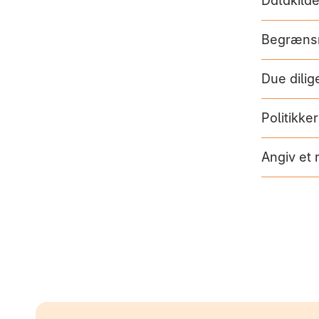
Datakild
Begrænsn
Due dili
Politikker
Angiv et