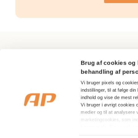
AP Pension
Brug af cookies og 
Sundkrogsgade 29
behandling af pers
2150 Nordhavn
Vi bruger pixels og cookies
indstillinger, til at følge 
CVR nr 18 53 08 99
indhold og vise de mest rel
Vi bruger i øvrigt cookies og
medier og til at analysere v
marketingcookies, som in
hjemmeside. Disse oplysni
indenfor sociale medier s