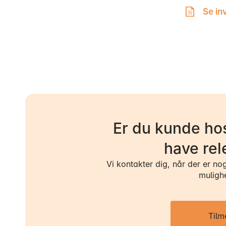
Se in
Er du kunde hos
have rel
Vi kontakter dig, når der er no
muligh
Tilm