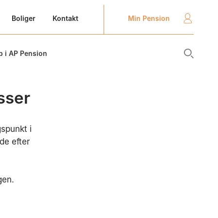
Min Pension
Boliger
Kontakt
b i AP Pension
sser
gspunkt i
de efter
gen.