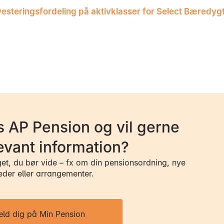
vesteringsfordeling på aktivklasser for Select Bæredyg
 AP Pension og vil gerne
evant information?
get, du bør vide – fx om din pensionsordning, nye
eder eller arrangementer.
eld dig på Min Pension