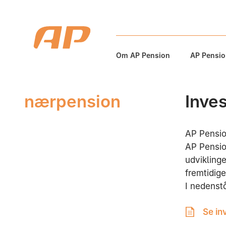
Om AP Pension
AP Pension
nærpension
Inves
AP Pensio
AP Pensio
udviklinge
fremtidig
I nedenst
Se in