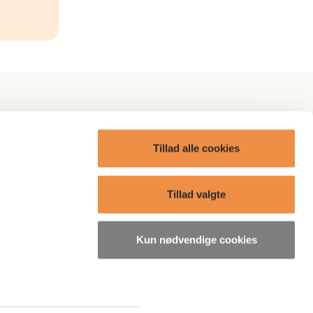
itik
AP Omtanke
Tillad alle cookies
AP Care
ge?
Boliger
Tillad valgte
Presse
Kun nødvendige cookies
søgelser
Bæredygtighedsrelaterede
oplysninger
ordning