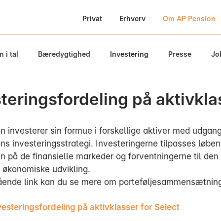
Privat
Erhverv
Om AP Pension
 i tal
Bæredygtighed
Investering
Presse
Jo
teringsfordeling på aktivkla
n investerer sin formue i forskellige aktiver med udgan
ns investeringsstrategi. Investeringerne tilpasses løben
n på de finansielle markeder og forventningerne til den
e økonomiske udvikling.
ående link kan du se mere om porteføljesammensætnin
vesteringsfordeling på aktivklasser for Select