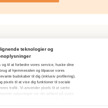
Ring til os
Persondatapol
lignende teknologier og
3916 5000
onoplysninger
Cookies
 og til at forbedre vores service, huske dine
Åbningstider
Har du en kla
din brug af hjemmesiden og tilpasse vores
Man-tors: 09.00-16.00
evante budskaber til dig (inklusiv profilering).
Finanstilsynet
Fredag: 09.00-15.00
 pixels til at vise dig funktioner til sociale
Særlige under
ores trafik. Vi anvender pixels til at sætte
dsamler oplysninger om din adfærd på vores
Følg os her
AP Pensions
nger kan blive delt med tredjepartsudbydere
whistleblower
amt annonce- og analysepartnere med henblik