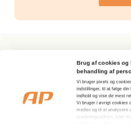
AP Pension
Brug af cookies og 
Sundkrogsgade 29
behandling af pers
2150 Nordhavn
Vi bruger pixels og cookies
indstillinger, til at følge 
CVR nr 18 53 08 99
indhold og vise de mest rel
Vi bruger i øvrigt cookies og
medier og til at analysere v
marketingcookies, som in
hjemmeside. Disse oplysni
indenfor sociale medier s