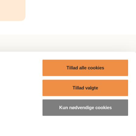
itik
AP Omtanke
Tillad alle cookies
AP Care
ge?
Boliger
Tillad valgte
Presse
Kun nødvendige cookies
søgelser
Bæredygtighedsrelaterede
oplysninger
ordning