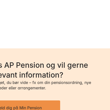
 AP Pension og vil gerne
evant information?
get, du bør vide – fx om din pensionsordning, nye
eder eller arrangementer.
eld dig på Min Pension