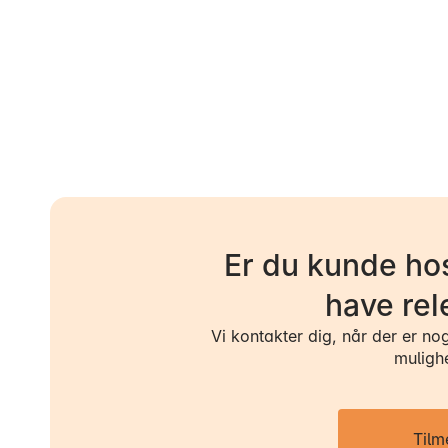
Er du kunde hos
have rel
Vi kontakter dig, når der er no
muligh
Tilm