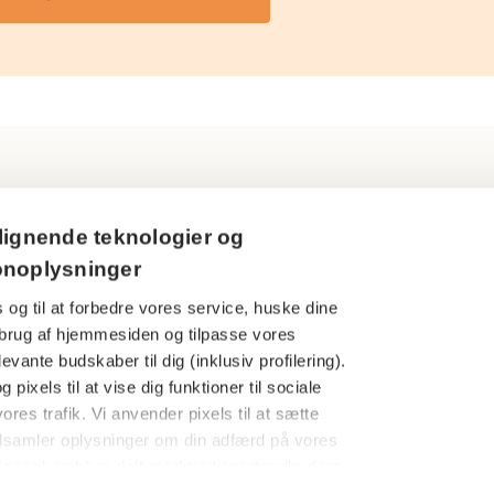
Ring til os
Persondatapol
lignende teknologier og
3916 5000
onoplysninger
Cookies
 og til at forbedre vores service, huske dine
Åbningstider
Har du en kla
din brug af hjemmesiden og tilpasse vores
Man-tors: 09.00-16.00
evante budskaber til dig (inklusiv profilering).
Finanstilsynet
Fredag: 09.00-15.00
 pixels til at vise dig funktioner til sociale
Særlige under
ores trafik. Vi anvender pixels til at sætte
dsamler oplysninger om din adfærd på vores
Følg os her
AP Pensions
nger kan blive delt med tredjepartsudbydere
whistleblower
amt annonce- og analysepartnere med henblik