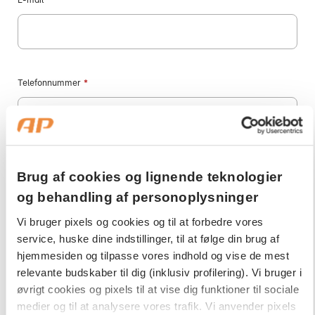
Telefonnummer
*
Ønsker du at medforsikre en ægtefælle/samlever og eller børn (under
Brug af cookies og lignende teknologier
24 år)?
*
og behandling af personoplysninger
Vi bruger pixels og cookies og til at forbedre vores
service, huske dine indstillinger, til at følge din brug af
hjemmesiden og tilpasse vores indhold og vise de mest
Jeg har været eller er omfattet af AP Sundhedsforsikring
*
relevante budskaber til dig (inklusiv profilering). Vi bruger i
øvrigt cookies og pixels til at vise dig funktioner til sociale
medier og til at analysere vores trafik. Vi anvender pixels