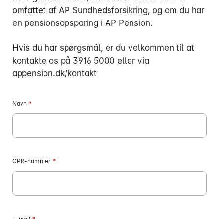
omfattet af AP Sundhedsforsikring, og om du har
en pensionsopsparing i AP Pension.
Hvis du har spørgsmål, er du velkommen til at
kontakte os på 3916 5000 eller via
Mandag:
appension.dk/kontakt
Tirsdag:
Onsdag:
Navn
*
Torsdag:
Fredag:
3916 5000
CPR-nummer
*
E-mail
*