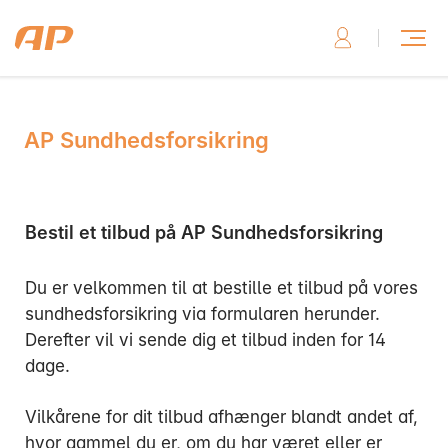
AP Sundhedsforsikring
Skriv til os, hvis du har brug for hjælp
Bestil et tilbud på AP Sundhedsforsikring
Du er velkommen til at bestille et tilbud på vores
Skriv til os her
sundhedsforsikring via formularen herunder.
Derefter vil vi sende dig et tilbud inden for 14
dage.
Vilkårene for dit tilbud afhænger blandt andet af,
Ring til os, hvis du har brug for hjælp
hvor gammel du er, om du har været eller er