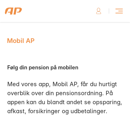
Mobil AP
Skriv til os, hvis du har brug for hjælp
Følg din pension på mobilen
Med vores app, Mobil AP, får du hurtigt
Skriv til os her
overblik over din pensionsordning. På
appen kan du blandt andet se opsparing,
afkast, forsikringer og udbetalinger.
Ring til os, hvis du har brug for hjælp