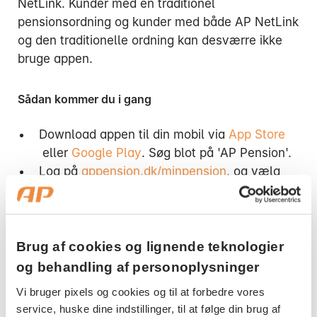
NetLink. Kunder med en traditionel
pensionsordning og kunder med både AP NetLink
og den traditionelle ordning kan desværre ikke
bruge appen.
Sådan kommer du i gang
Download appen til din mobil via
App Store
eller
Google Play
. Søg blot på 'AP Pension'.
Log på
appension.dk/minpension
, og vælg
Min Profil samt menuen Kode til MobilAP
Bemærk venligst, at din pensionsordning skal
være en AP NetLink-ordning, før du kan
bruge appen.
Brug af cookies og lignende teknologier
Herefter skal du oprette en firecifret
og behandling af personoplysninger
mobilkode.
Vi bruger pixels og cookies og til at forbedre vores
Efter 10 minutter er din app klar med dine
service, huske dine indstillinger, til at følge din brug af