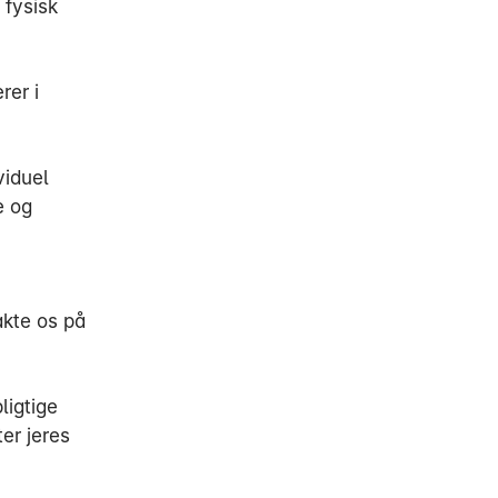
 fysisk
rer i
viduel
e og
akte os på
igtige
er jeres