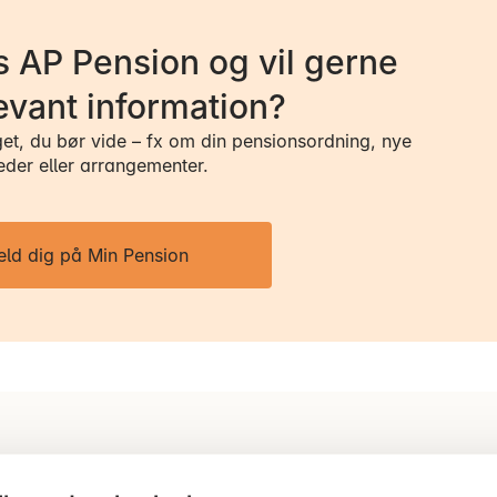
 AP Pension og vil gerne
evant information?
get, du bør vide – fx om din pensionsordning, nye
eder eller arrangementer.
eld dig på Min Pension
Ring til os
Persondatapol