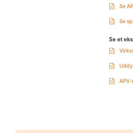
Se A
Se sp
Se et ek
Virk
Uddy
APV-