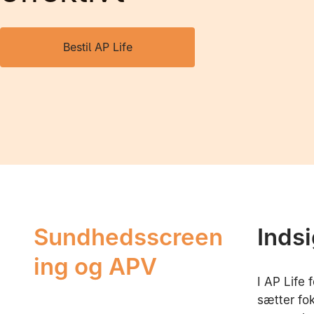
Bestil AP Life
Sundhedsscreen
Indsi
ing og APV
I AP Life 
sætter fo