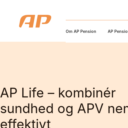
Om AP Pension
AP Pension
AP Life – kombinér
sundhed og APV ne
effektivt