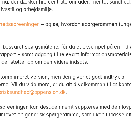
ma, der dækker fire centrale områder: mental sundhed,
ivsstil og arbejdsmiljø.
dhedsscreeningen
– og se, hvordan spørgerammen funge
r besvaret spørgsmålene, får du et eksempel på en indi
apport – samt adgang til relevant informationsmaterial
 der støtter op om den videre indsats.
 komprimeret version, men den giver et godt indtryk af
rne. Vil du vide mere, er du altid velkommen til at kont
orisksundhed@appension.dk
.
creeningen kan desuden nemt suppleres med den lovpl
ar lavet en generisk spørgeramme, som I kan tilpasse eft