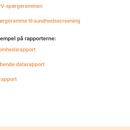
PV-spørgerammen
ørgeramme til sundhedsscreening
sempel på rapporterne:
somhedsrapport
bende datarapport
rapport