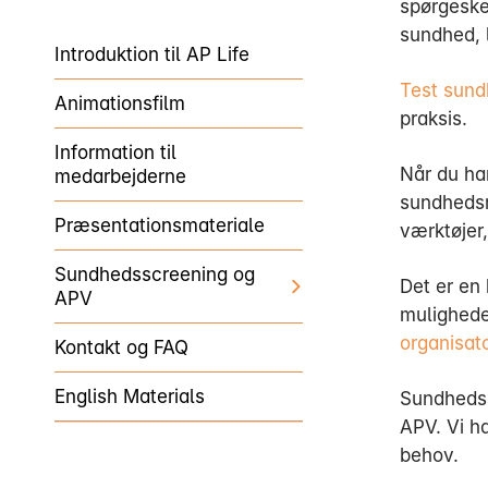
spørgeske
sundhed, l
Introduktion til AP Life
Test sun
Animationsfilm
praksis.
Information til
Når du ha
medarbejderne
sundhedsr
Præsentationsmateriale
værktøjer,
Sundhedsscreening og
Det er en
APV
mulighede
organisat
Kontakt og FAQ
English Materials
Sundhedss
APV. Vi h
behov.