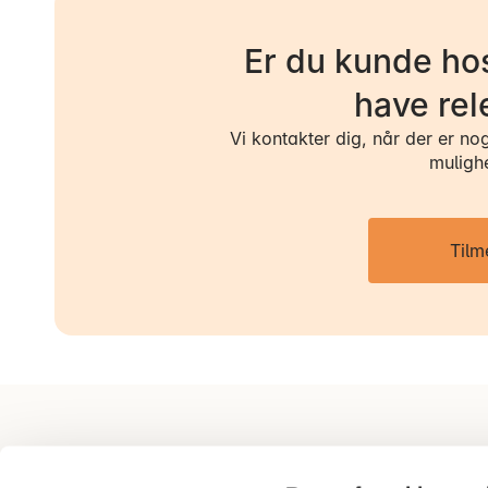
Er du kunde hos
have rel
Vi kontakter dig, når der er no
muligh
Tilm
AP Pension