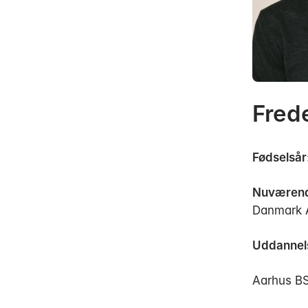
Fred
Fødselsår
Nuværend
Danmark 
Uddannel
Aarhus BS