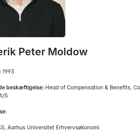
erik Peter Moldow
:
1993
e beskæftigelse:
Head of Compensation & Benefits, C
A/S
se:
S, Aarhus Universitet Erhvervsøkonomi