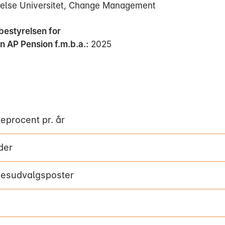
else Universitet, Change Management
 bestyrelsen for
n AP Pension f.m.b.a.:
2025
procent pr. år
der
sesudvalgsposter