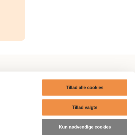
itik
AP Omtanke
Tillad alle cookies
AP Care
ge?
Boliger
Tillad valgte
Presse
Kun nødvendige cookies
søgelser
Bæredygtighedsrelaterede