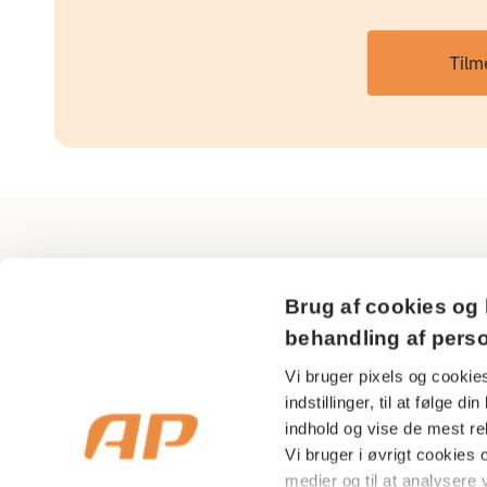
Tilm
AP Pension
Brug af cookies og 
Sundkrogsgade 29
behandling af pers
2150 Nordhavn
Vi bruger pixels og cookies
indstillinger, til at følge 
CVR nr 18 53 08 99
indhold og vise de mest rel
Vi bruger i øvrigt cookies og
medier og til at analysere v