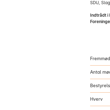
SDU, Slag
Indtrådt i
Foreninge
Fremmøde
Antal mø
Bestyrel
Hverv