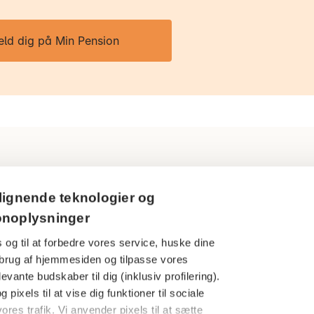
eld dig på Min Pension
Ring til os
Persondatapol
lignende teknologier og
3916 5000
onoplysninger
Cookies
 og til at forbedre vores service, huske dine
Åbningstider
Har du en kla
din brug af hjemmesiden og tilpasse vores
Man-tors: 09.00-16.00
evante budskaber til dig (inklusiv profilering).
Finanstilsynet
Fredag: 09.00-15.00
 pixels til at vise dig funktioner til sociale
Særlige under
ores trafik. Vi anvender pixels til at sætte