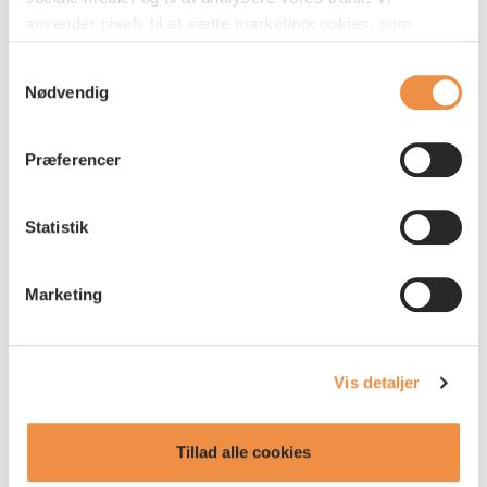
- Med partnerskabet vil vi støtte vores kunder i
anvender pixels til at sætte marketingcookies, som
deres sygdomsforløb og give dem endnu bedre
indsamler oplysninger om din adfærd på vores
mulighed for at komme tilbage i arbejde. Det er
Samtykkevalg
hjemmeside. Disse oplysninger kan blive delt med
en gevinst, for den enkelte ligesom
Nødvendig
tredjepartsudbydere indenfor sociale medier samt
virksomhederne også er meget glade for at få
annonce- og analysepartnere med henblik på at vise dig
deres medarbejdere hurtigere tilbage. Tilbuddet
relevante annoncer og måle effekten af vores
Præferencer
koster ikke noget for den sygemeldte, og det vil
markedsføring. Du kan acceptere alle cookies eller
fortsat være AP Care, der er kundernes indgang
vælge, hvilke specifikke typer af cookies du vil acceptere
Statistik
og som vurderer, hvilket tilbud der er bedst for
nedenfor. Dit samtykke omfatter både brug af pixels,
den enkelte kunde, siger Sophia Gonsalves.
cookies og den dertil knyttede behandling af
personoplysninger. Du kan læse mere om vores brug
Marketing
af pixels og cookies
her
, og om hvordan vi behandler
Falck har 16 års erfaring med
personoplysninger
her
. Du kan læse mere om, hvordan
beskæftigelsesrettede sundhedsindsatser og har
du tilbagekalder dit samtykke til cookies
her
.
afdelinger bredt fordelt over landet.
Vis detaljer
Se flere nyheder
Tillad alle cookies