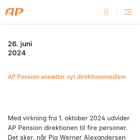
26. juni
Skriv til os, hvis du har brug for hjælp
2024
AP Pension ansætter nyt direktionsmedlem
Skriv til os her
Med virkning fra 1. oktober 2024 udvider
AP Pension direktionen til fire personer.
Ring til os, hvis du har brug for hjælp
Det sker, når Pia Werner Alexandersen