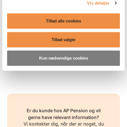
Vis detaljer
Kontaktinformation:
Tillad alle cookies
Pressechef i AP Pension, Nicolai Nielsen
4083 9973 (
NIC@appension.dk
)
Tillad valgte
Se flere pressemeddelelser
Kun nødvendige cookies
Er du kunde hos AP Pension og vil
gerne have relevant information?
Vi kontakter dig, når der er noget, du