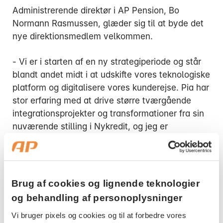
Administrerende direktør i AP Pension, Bo
Normann Rasmussen, glæder sig til at byde det
nye direktionsmedlem velkommen.
- Vi er i starten af en ny strategiperiode og står
blandt andet midt i at udskifte vores teknologiske
platform og digitalisere vores kunderejse. Pia har
stor erfaring med at drive større tværgående
integrationsprojekter og transformationer fra sin
nuværende stilling i Nykredit, og jeg er
overbevist om, at hun bliver et værdifuldt bidrag
til at bringe AP Pension sikkert igennem
forandringerne. Jeg og mine to kollegaer i
direktionen glæder os til at tage imod Pia.
Brug af cookies og lignende teknologier
og behandling af personoplysninger
Pia Werner Alexandersen ser frem til at starte i
Vi bruger pixels og cookies og til at forbedre vores
AP Pension.