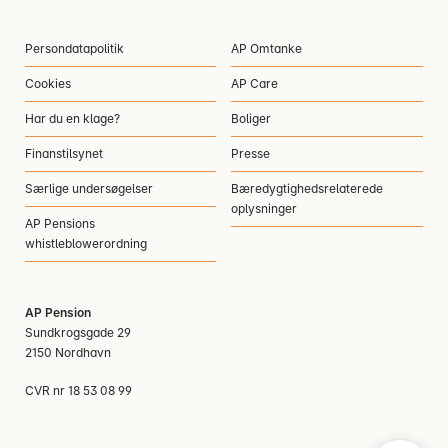
Persondatapolitik
AP Omtanke
Cookies
AP Care
Har du en klage?
Boliger
Finanstilsynet
Presse
Særlige undersøgelser
Bæredygtighedsrelaterede
oplysninger
AP Pensions
whistleblowerordning
AP Pension
Sundkrogsgade 29
2150 Nordhavn
CVR nr 18 53 08 99