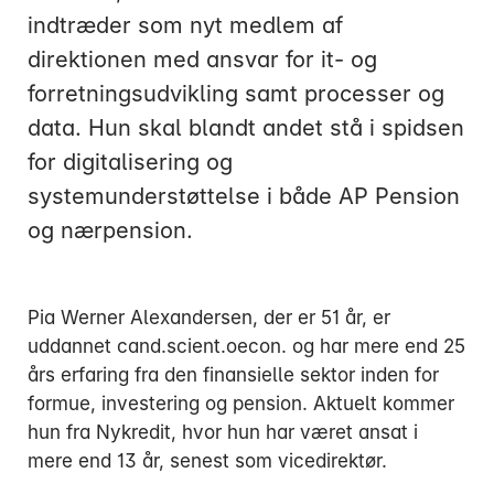
indtræder som nyt medlem af
direktionen med ansvar for it- og
forretningsudvikling samt processer og
data. Hun skal blandt andet stå i spidsen
Mandag:
for digitalisering og
Tirsdag:
systemunderstøttelse i både AP Pension
Onsdag:
og nærpension.
Torsdag:
Fredag:
Pia Werner Alexandersen, der er 51 år, er
uddannet cand.scient.oecon. og har mere end 25
3916 5000
års erfaring fra den finansielle sektor inden for
formue, investering og pension. Aktuelt kommer
hun fra Nykredit, hvor hun har været ansat i
mere end 13 år, senest som vicedirektør.