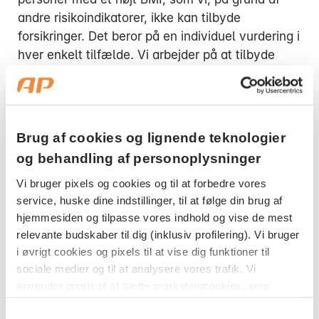
andre risikoindikatorer, ikke kan tilbyde
forsikringer. Det beror på en individuel vurdering i
hver enkelt tilfælde. Vi arbejder på at tilbyde
forsikringer til flest mulige, så afslag er sidste
udvej.
Anmod om forsikring igen, hvis du tidligere har fået
Brug af cookies og lignende teknologier
afslag på grund af BMI
og behandling af personoplysninger
Den ændrede praksis er trådt i kraft, så hvis du
Vi bruger pixels og cookies og til at forbedre vores
tidligere har fået afslag på at oprette forsikring
service, huske dine indstillinger, til at følge din brug af
på grund af et højt BMI alene, har du mulighed
hjemmesiden og tilpasse vores indhold og vise de mest
for at anmode om at oprette de ønskede
relevante budskaber til dig (inklusiv profilering). Vi bruger
forsikringer på ny og få en ny vurdering.
i øvrigt cookies og pixels til at vise dig funktioner til
sociale medier og til at analysere vores trafik. Vi
anvender pixels til at sætte marketingcookies, som
Hvor henvender jeg mig?
indsamler oplysninger om din adfærd på vores
Samtykkevalg
Hvis du tidligere anmodede om forsikring i AP