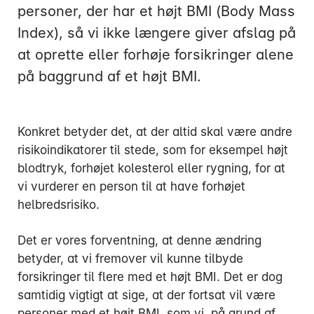
personer, der har et højt BMI (Body Mass
Index), så vi ikke længere giver afslag på
at oprette eller forhøje forsikringer alene
på baggrund af et højt BMI.
Mandag:
Tirsdag:
Konkret betyder det, at der altid skal være andre
Onsdag:
risikoindikatorer til stede, som for eksempel højt
Torsdag:
blodtryk, forhøjet kolesterol eller rygning, for at
Fredag:
vi vurderer en person til at have forhøjet
helbredsrisiko.
3916 5000
Det er vores forventning, at denne ændring
betyder, at vi fremover vil kunne tilbyde
forsikringer til flere med et højt BMI. Det er dog
samtidig vigtigt at sige, at der fortsat vil være
personer med et højt BMI, som vi, på grund af