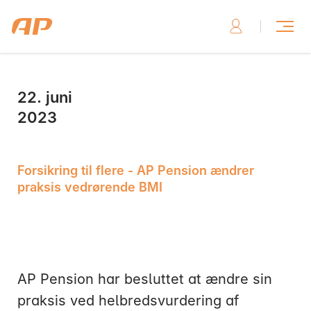
22. juni
Skriv til os, hvis du har brug for hjælp
2023
Forsikring til flere - AP Pension ændrer
praksis vedrørende BMI
Skriv til os her
AP Pension har besluttet at ændre sin
praksis ved helbredsvurdering af
Ring til os, hvis du har brug for hjælp