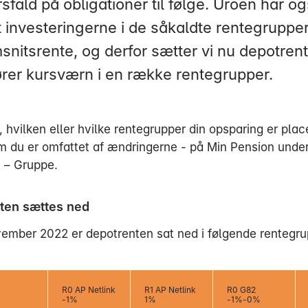
sfald på obligationer til følge. Uroen har o
t investeringerne i de såkaldte rentegrupper
nitsrente, og derfor sætter vi nu depotren
ører kursværn i en række rentegrupper.
 hvilken eller hvilke rentegrupper din opsparing er place
 du er omfattet af ændringerne - på Min Pension under
t – Gruppe.
ten sættes ned
vember 2022 er depotrenten sat ned i følgende rentegru
R0 AP Netlink
R1 AP Netlink
R0 G82
-1%
1%
-1%-0%