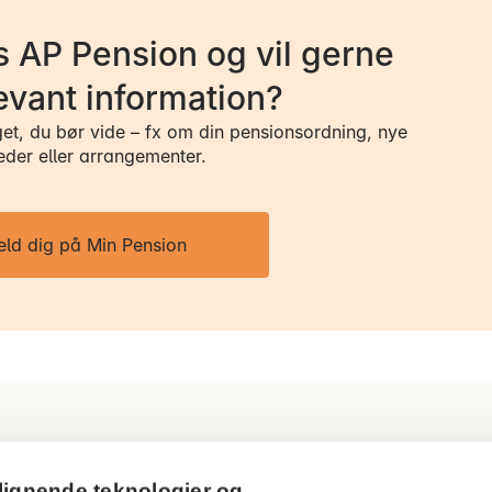
 AP Pension og vil gerne
evant information?
get, du bør vide – fx om din pensionsordning, nye
eder eller arrangementer.
eld dig på Min Pension
Ring til os
Persondatapol
lignende teknologier og