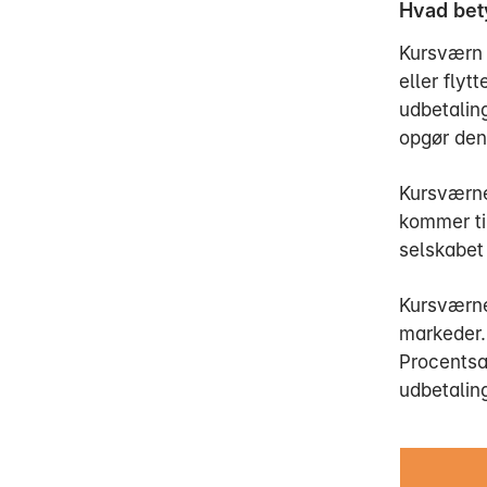
Hvad bet
Kursværn 
eller flyt
udbetaling
opgør den
Kursværnet
kommer ti
selskabet 
Kursværnet
markeder.
Procentsa
udbetaling