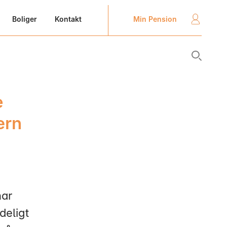
Min Pension
Boliger
Kontakt
e
ærn
har
deligt