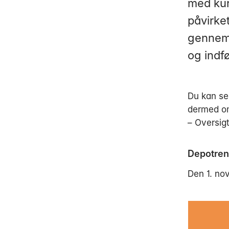
med kur
påvirke
gennems
og indf
Du kan se,
dermed om
– Oversig
Depotren
Den 1. no