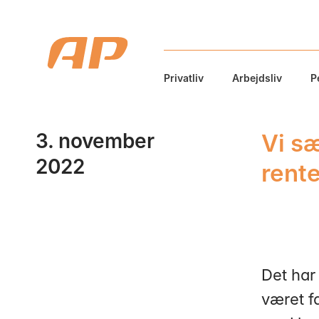
Privatliv
Arbejdsliv
P
3. november
Vi s
2022
rent
Det har
været f