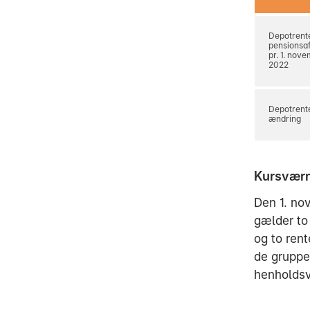
Depotrente
pensionsa
pr. 1. nov
2022
Depotrente
ændring
Kursværn 
Den 1. no
gælder to
og to ren
de gruppe
henholdsvi