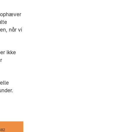
u ophæver
alte
en, når vi
er ikke
r
elle
under.
n
G82