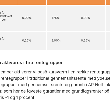
 før
fkastskat
0,00%
1,25%
0,00%
ember
 før
0,25%
2,00%
0,25%
aktiveres i fire rentegrupper
vember aktiverer vi også kursværn i en række rentegrup
 rentegrupper i traditionel gennemsnitsrente med ydels
tegrupper med gennemsnitsrente og garanti i AP NetLink
r, som har de laveste garantier med grundlagsrenter på
s -1 og 1 procent.