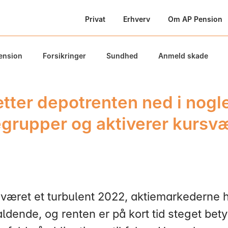
Privat
Erhverv
Om AP Pension
ension
Forsikringer
Sundhed
Anmeld skade
ætter depotrenten ned i nogl
egrupper og aktiverer kursv
 været et turbulent 2022, aktiemarkederne 
aldende, og renten er på kort tid steget bety