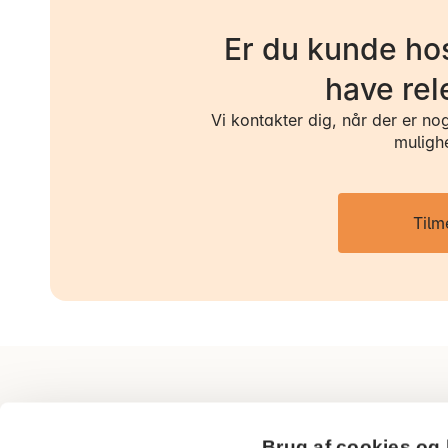
Er du kunde hos
have rel
Vi kontakter dig, når der er no
muligh
Tilm
AP Pension
Brug af cookies og 