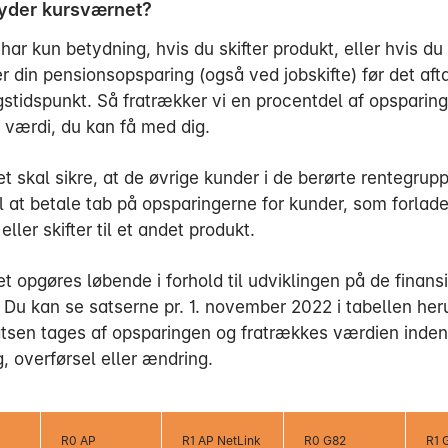
yder kursværnet?
har kun betydning, hvis du skifter produkt, eller hvis d
ter din pensionsopsparing (også ved jobskifte) før det aft
stidspunkt. Så fratrækker vi en procentdel af opsparing
 værdi, du kan få med dig.
 skal sikre, at de øvrige kunder i de berørte rentegrupp
l at betale tab på opsparingerne for kunder, som forlade
eller skifter til et andet produkt.
 opgøres løbende i forhold til udviklingen på de finansi
 Du kan se satserne pr. 1. november 2022 i tabellen her
tsen tages af opsparingen og fratrækkes værdien inde
, overførsel eller ændring.
R0 AP
R1 AP NetLink
R0 G82
R1 