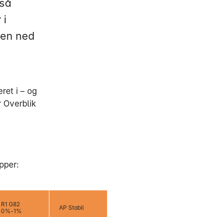
gså
 i
ten ned
ret i – og
 Overblik
pper:
R1 G82
AP Stabil
0%-1%