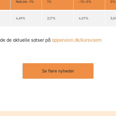
NetLink -1%
1%
-1%-0%
0%
4,69%
2,17%
4,07%
3,
nde de aktuelle satser på
appension.dk/kursvaern
Se flere nyheder