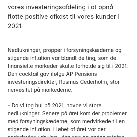
vores investeringsafdeling i at opnå
flotte positive afkast til vores kunder i
2021.
Mandag:
Tirsdag:
Nedlukninger, propper i forsyningskæderne og
Onsdag:
stigende inflation var blandt de ting, som de
Torsdag:
finansielle markeder skulle forholde sig til i 2021.
Fredag:
Den cocktail gav ifølge AP Pensions
investeringsdirektør, Rasmus Cederholm, stor
nervøsitet på markederne.
3916 5000
- Da vi tog hul på 2021, havde vi store
nedlukninger. Senere på året kom der problemer
med forsyningskæderne, som medvirkede til en
stigende inflation. I løbet af året var der