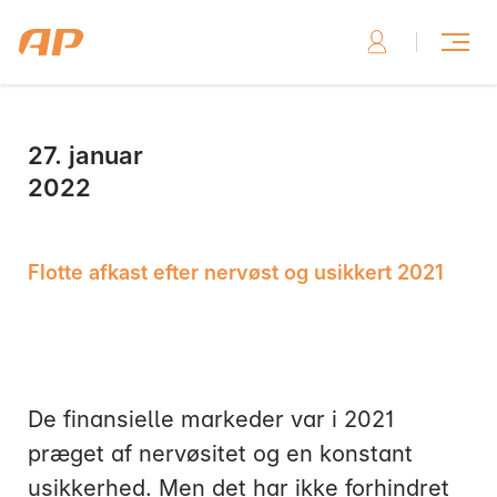
27. januar
Skriv til os, hvis du har brug for hjælp
2022
Flotte afkast efter nervøst og usikkert 2021
Skriv til os her
De finansielle markeder var i 2021
præget af nervøsitet og en konstant
Ring til os, hvis du har brug for hjælp
usikkerhed. Men det har ikke forhindret