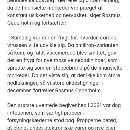
periodevise udsving i den ene og anden retning,
da de finansielle markeder var præget af
konstant usikkerhed og nervøsitet, siger Rasmus
Cederholm og fortsætter:
- Samtidig var der en frygt for, hvordan corona-
virussen ville udvikle sig. Da omikron-varianten
så kom, og fuldt vaccinerede blev smittet, gav
det en frygt for nye massive nedlukninger, som
spredte sig som en steppebrand på de finansielle
markeder. Da det viste sig, at der ikke kom store
nedlukninger, så vi store aktiestigninger i
december, fortæller Rasmus Cederholm.
Den største uventede begivenhed i 2021 var dog
inflationen, som særligt propper i
forsyningskæderne stod bag. Propperne betød,
at blandt andet elektroniske varer og nye biler