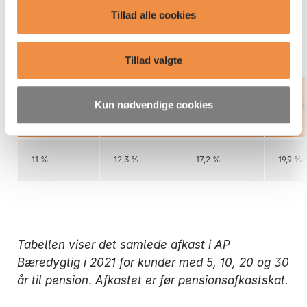
Det er vi stolte af.
Tillad alle cookies
Tillad valgte
AP
AP
AP
AP
Kun nødvendige cookies
Bæredygtig,
Bæredygtig,
Bæredygtig,
Bæredy
5 år
10 år
20 år
30 år
11 %
12,3 %
17,2 %
19,9 %
Tabellen viser det samlede afkast i AP
Bæredygtig i 2021 for kunder med 5, 10, 20 og 30
år til pension
.
Afkastet er før pensionsafkastskat.