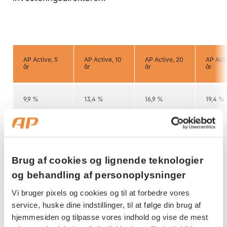
AP Active, 5
AP Active, 10
AP Active, 20
AP Acti
år
år
år
år
9,9 %
13,4 %
16,9 %
19,4 %
Brug af cookies og lignende teknologier
Tabellen viser det samlede afkast i AP Active i
og behandling af personoplysninger
2021 for kunder med 5, 10, 20 og 30 år til
pension
.
Afkastet er før pensionsafkastskat.
Vi bruger pixels og cookies og til at forbedre vores
service, huske dine indstillinger, til at følge din brug af
hjemmesiden og tilpasse vores indhold og vise de mest