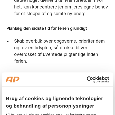
aftale noget alenetid til hver forælder, hvor I
helt kan koncentrere jer om jeres egne behov
for at slappe af og samle ny energi.
Planlæg den sidste tid før ferien grundigt
Skab overblik over opgaverne, prioriter dem
og lav en tidsplan, så du ikke bliver
overrasket af uventede pligter lige inden
ferien.
Sæt tid af til at binde ender op
Selvom du planlægger, dukker der næsten
altid noget op i sidste øjeblik, så for at undgå
Brug af cookies og lignende teknologier
stress, kan du f.eks. skabe luft i kalenderen
og behandling af personoplysninger
ved at holde færre møder.
Vi bruger pixels og cookies og til at forbedre vores