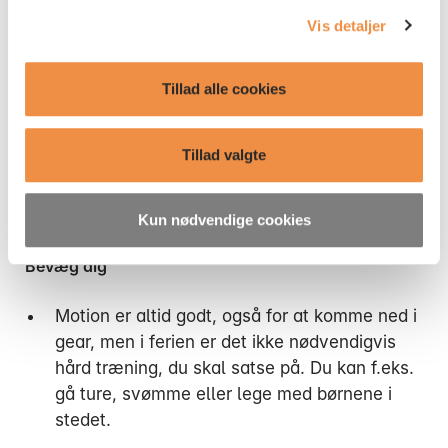
nogen af jer. Det vil give dig ro.
du tilbagekalder dit samtykke til cookies
her
.
Vis detaljer
Accepter det, hvis du alligevel kommer til at tænke
over arbejdet
Tillad alle cookies
Hvis du har brug for det, kan du f.eks. lægge
Tillad valgte
½ time i kalenderen her og der, hvor du godt
må tænke over arbejdet og noter evt. gode
idéer.
Kun nødvendige cookies
Bevæg dig
Motion er altid godt, også for at komme ned i
gear, men i ferien er det ikke nødvendigvis
hård træning, du skal satse på. Du kan f.eks.
gå ture, svømme eller lege med børnene i
stedet.