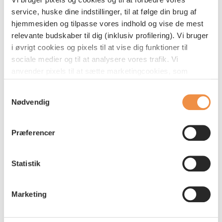
service, huske dine indstillinger, til at følge din brug af
Lise anbefaler også, at du for alvor bruger ferien
hjemmesiden og tilpasse vores indhold og vise de mest
til at lade op til det travle arbejdsliv, når du
relevante budskaber til dig (inklusiv profilering). Vi bruger
kommer tilbage. Helt konkret foreslår hun:
i øvrigt cookies og pixels til at vise dig funktioner til
sociale medier og til at analysere vores trafik. Vi
Rejs ikke med det samme
anvender pixels til at sætte marketingcookies, som
indsamler oplysninger om din adfærd på vores
Tag nogle dage derhjemme, hvor du stille og
Samtykkevalg
hjemmeside. Disse oplysninger kan blive delt med
Nødvendig
roligt vænner dig til at holde fri, frem for at
tredjepartsudbydere indenfor sociale medier samt
stresse rundt og pakke de sidste dage inden
annonce- og analysepartnere med henblik på at vise dig
ferien.
relevante annoncer og måle effekten af vores
Præferencer
markedsføring. Du kan acceptere alle cookies eller
vælge, hvilke specifikke typer af cookies du vil acceptere
Fokuser på andre dele af dit liv end arbejdet
Statistik
nedenfor. Dit samtykke omfatter både brug af pixels,
cookies og den dertil knyttede behandling af
Forventningsafstem med din leder, i hvilket
personoplysninger. Du kan læse mere om vores brug
Marketing
omfang du er tilgængelig eller ikke er
af pixels og cookies
her
, og om hvordan vi behandler
tilgængelig, så der ikke er overraskelser for
personoplysninger
her
. Du kan læse mere om, hvordan