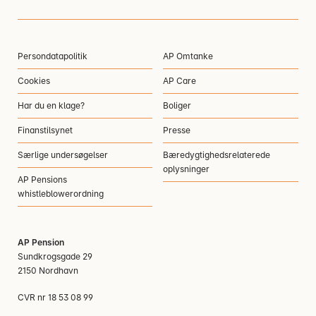
Persondatapolitik
AP Omtanke
Cookies
AP Care
Har du en klage?
Boliger
Finanstilsynet
Presse
Særlige undersøgelser
Bæredygtighedsrelaterede
oplysninger
AP Pensions
whistleblowerordning
AP Pension
Sundkrogsgade 29
2150 Nordhavn
CVR nr 18 53 08 99