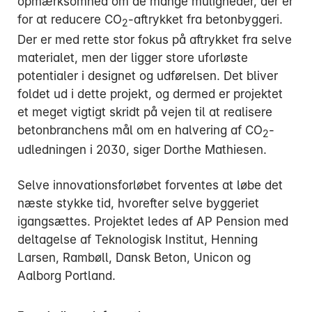
opmærksomhed om de mange muligheder, der er
for at reducere CO
-aftrykket fra betonbyggeri.
2
Der er med rette stor fokus på aftrykket fra selve
materialet, men der ligger store uforløste
potentialer i designet og udførelsen. Det bliver
foldet ud i dette projekt, og dermed er projektet
et meget vigtigt skridt på vejen til at realisere
betonbranchens mål om en halvering af CO
-
2
udledningen i 2030, siger Dorthe Mathiesen.
Selve innovationsforløbet forventes at løbe det
næste stykke tid, hvorefter selve byggeriet
igangsættes. Projektet ledes af AP Pension med
deltagelse af Teknologisk Institut, Henning
Larsen, Rambøll, Dansk Beton, Unicon og
Aalborg Portland.