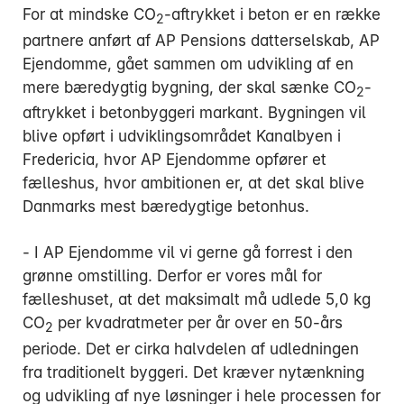
For at mindske CO
-aftrykket i beton er en række
2
partnere anført af AP Pensions datterselskab, AP
Ejendomme, gået sammen om udvikling af en
mere bæredygtig bygning, der skal sænke CO
-
2
aftrykket i betonbyggeri markant. Bygningen vil
blive opført i udviklingsområdet Kanalbyen i
Fredericia, hvor AP Ejendomme opfører et
fælleshus, hvor ambitionen er, at det skal blive
Danmarks mest bæredygtige betonhus.
- I AP Ejendomme vil vi gerne gå forrest i den
grønne omstilling. Derfor er vores mål for
fælleshuset, at det maksimalt må udlede 5,0 kg
CO
per kvadratmeter per år over en 50-års
2
periode. Det er cirka halvdelen af udledningen
fra traditionelt byggeri. Det kræver nytænkning
og udvikling af nye løsninger i hele processen for