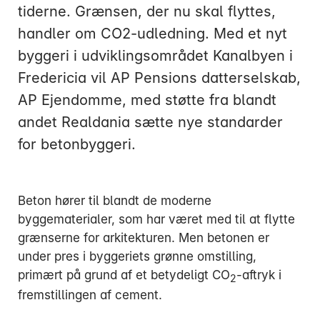
tiderne. Grænsen, der nu skal flyttes,
handler om CO2-udledning. Med et nyt
byggeri i udviklingsområdet Kanalbyen i
Fredericia vil AP Pensions datterselskab,
Mandag:
AP Ejendomme, med støtte fra blandt
Tirsdag:
andet Realdania sætte nye standarder
Onsdag:
for betonbyggeri.
Torsdag:
Fredag:
Beton hører til blandt de moderne
byggematerialer, som har været med til at flytte
3916 5000
grænserne for arkitekturen. Men betonen er
under pres i byggeriets grønne omstilling,
primært på grund af et betydeligt CO
-aftryk i
2
fremstillingen af cement.