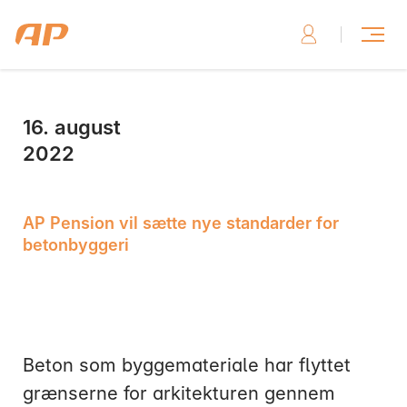
16. august
Skriv til os, hvis du har brug for hjælp
2022
AP Pension vil sætte nye standarder for
betonbyggeri
Skriv til os her
Beton som byggemateriale har flyttet
grænserne for arkitekturen gennem
Ring til os, hvis du har brug for hjælp