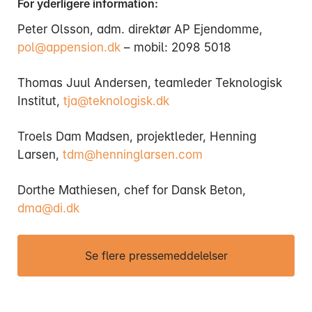
For yderligere information:
Peter Olsson, adm. direktør AP Ejendomme,
pol@appension.dk
– mobil: 2098 5018
Thomas Juul Andersen, teamleder Teknologisk
Institut,
tja@teknologisk.dk
Troels Dam Madsen, projektleder, Henning
Larsen,
tdm@henninglarsen.com
Dorthe Mathiesen, chef for Dansk Beton,
dma@di.dk
Se flere pressemeddelelser