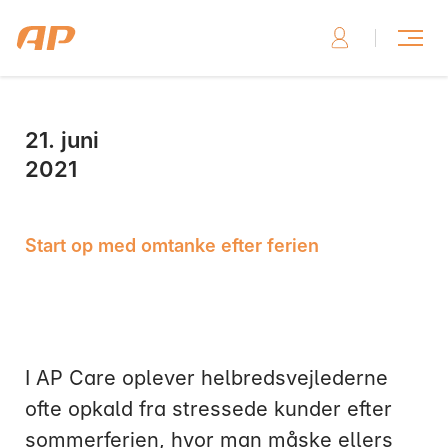
21. juni
Skriv til os, hvis du har brug for hjælp
2021
Start op med omtanke efter ferien
Skriv til os her
I AP Care oplever helbredsvejlederne
ofte opkald fra stressede kunder efter
Ring til os, hvis du har brug for hjælp
sommerferien, hvor man måske ellers