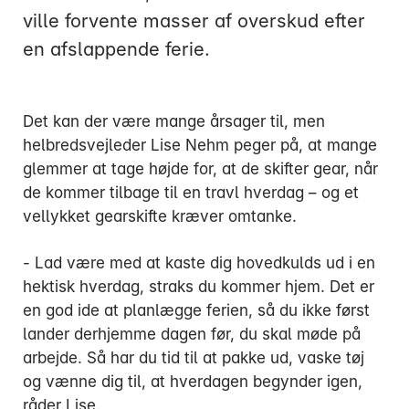
ville forvente masser af overskud efter
en afslappende ferie.
Det kan der være mange årsager til, men
Mandag:
helbredsvejleder Lise Nehm peger på, at mange
Tirsdag:
glemmer at tage højde for, at de skifter gear, når
Onsdag:
de kommer tilbage til en travl hverdag – og et
Torsdag:
vellykket gearskifte kræver omtanke.
Fredag:
- Lad være med at kaste dig hovedkulds ud i en
hektisk hverdag, straks du kommer hjem. Det er
3916 5000
en god ide at planlægge ferien, så du ikke først
lander derhjemme dagen før, du skal møde på
arbejde. Så har du tid til at pakke ud, vaske tøj
og vænne dig til, at hverdagen begynder igen,
råder Lise.