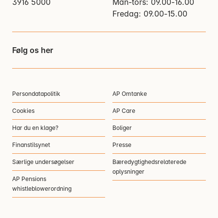
3916 5000
Man-tors: 09.00-16.00
Fredag: 09.00-15.00
Følg os her
Persondatapolitik
AP Omtanke
Cookies
AP Care
Har du en klage?
Boliger
Finanstilsynet
Presse
Særlige undersøgelser
Bæredygtighedsrelaterede
oplysninger
AP Pensions
whistleblowerordning