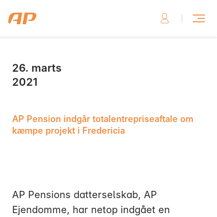
26. marts
Skriv til os, hvis du har brug for hjælp
2021
AP Pension indgår totalentrepriseaftale om
kæmpe projekt i Fredericia
Skriv til os her
AP Pensions datterselskab, AP
Ejendomme, har netop indgået en
Ring til os, hvis du har brug for hjælp