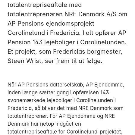
totalentrepriseaftale med
totalentreprenøren NRE Denmark A/S om
AP Pensions ejendomsprojekt
Carolinelund i Fredericia. I alt opfører AP
Mandag:
Pension 143 lejeboliger i Carolinelunden.
Tirsdag:
Et projekt, som Fredericias borgmester,
Onsdag:
Steen Wrist, ser frem til at følge.
Torsdag:
Fredag:
Når AP Pensions datterselskab, AP Ejendomme,
inden længe sætter gang i opførelsen 143
3916 5000
svanemærkede lejeboliger i Carolinelunden i
Fredericia, så bliver det med NRE Denmark som
totalentreprenør. For AP Ejendomme og NRE
Denmark har netop indgået en
totalentrepriseaftale for Carolinelund-projektet,