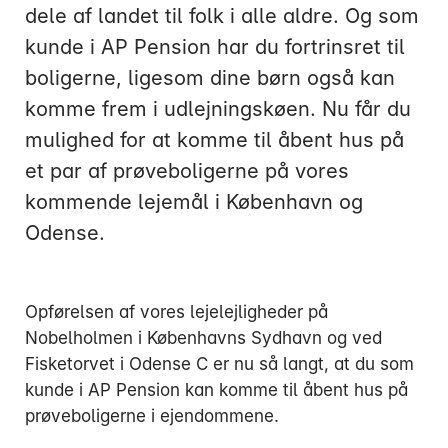
dele af landet til folk i alle aldre. Og som
kunde i AP Pension har du fortrinsret til
boligerne, ligesom dine børn også kan
komme frem i udlejningskøen. Nu får du
Mandag:
mulighed for at komme til åbent hus på
Tirsdag:
et par af prøveboligerne på vores
Onsdag:
kommende lejemål i København og
Torsdag:
Odense.
Fredag:
Opførelsen af vores lejelejligheder på
3916 5000
Nobelholmen i Københavns Sydhavn og ved
Fisketorvet i Odense C er nu så langt, at du som
kunde i AP Pension kan komme til åbent hus på
prøveboligerne i ejendommene.