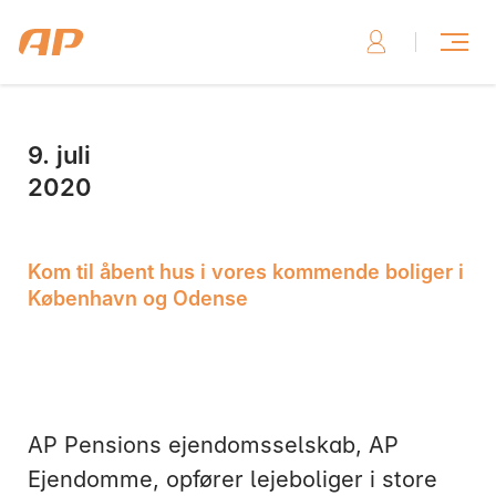
9. juli
Skriv til os, hvis du har brug for hjælp
2020
Kom til åbent hus i vores kommende boliger i
København og Odense
Skriv til os her
AP Pensions ejendomsselskab, AP
Ejendomme, opfører lejeboliger i store
Ring til os, hvis du har brug for hjælp