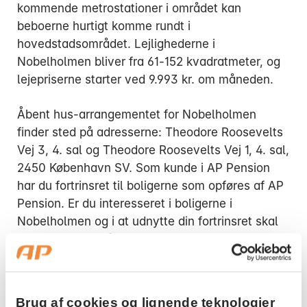
kommende metrostationer i området kan
beboerne hurtigt komme rundt i
hovedstadsområdet. Lejlighederne i
Nobelholmen bliver fra 61-152 kvadratmeter, og
lejepriserne starter ved 9.993 kr. om måneden.
Åbent hus-arrangementet for Nobelholmen
finder sted på adresserne: Theodore Roosevelts
Vej 3, 4. sal og Theodore Roosevelts Vej 1, 4. sal,
2450 København SV. Som kunde i AP Pension
har du fortrinsret til boligerne som opføres af AP
Pension. Er du interesseret i boligerne i
Nobelholmen og i at udnytte din fortrinsret skal
blot møde op til åbent hus søndag den 2. august
eller 7. august i tidsrummet 12.30-13.30.
Nøglerne til de kommende lejere i Nobelholm
Brug af cookies og lignende teknologier