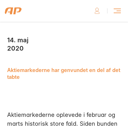
14. maj
Skriv til os, hvis du har brug for hjælp
2020
Aktiemarkederne har genvundet en del af det
tabte
Skriv til os her
Aktiemarkederne oplevede i februar og
marts historisk store fald. Siden bunden
Ring til os, hvis du har brug for hjælp