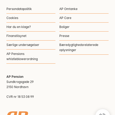
Persondatapolitik
AP Omtanke
Cookies
AP Care
Har du en klage?
Boliger
Finanstilsynet
Presse
Særlige undersøgelser
Bæredygtighedsrelaterede
oplysninger
AP Pensions
whistleblowerordning
AP Pension
Sundkrogsgade 29
2150 Nordhavn
CVR nr 18 53 08 99