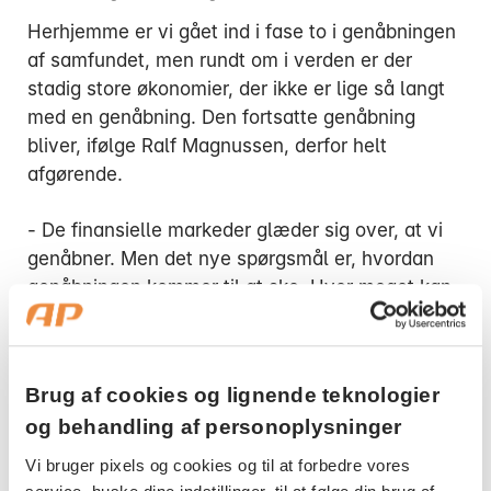
Herhjemme er vi gået ind i fase to i genåbningen
af samfundet, men rundt om i verden er der
stadig store økonomier, der ikke er lige så langt
med en genåbning. Den fortsatte genåbning
bliver, ifølge Ralf Magnussen, derfor helt
afgørende.
- De finansielle markeder glæder sig over, at vi
genåbner. Men det nye spørgsmål er, hvordan
genåbningen kommer til at ske. Hvor meget kan
vi åbne, og kommer forbrugerne tilbage, eller
kommer de til at være tøvende? Det kommer til
at være helt afgørende for, hvordan reaktionen
Brug af cookies og lignende teknologier
bliver på de finansielle markeder, forklarer Ralf
og behandling af personoplysninger
Magnussen.
Vi bruger pixels og cookies og til at forbedre vores
Den aktuelle situation på de finansielle markeder