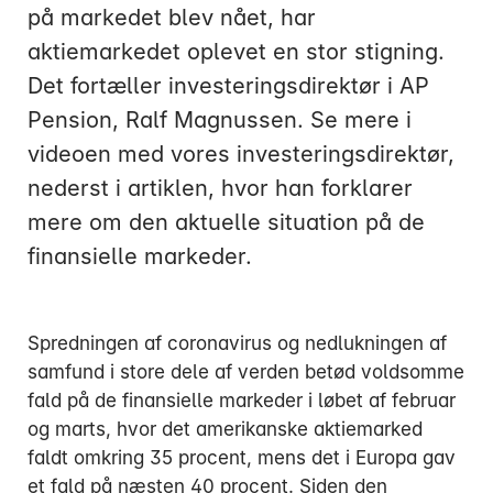
på markedet blev nået, har
aktiemarkedet oplevet en stor stigning.
Det fortæller investeringsdirektør i AP
Pension, Ralf Magnussen. Se mere i
Mandag:
videoen med vores investeringsdirektør,
Tirsdag:
nederst i artiklen, hvor han forklarer
Onsdag:
mere om den aktuelle situation på de
Torsdag:
finansielle markeder.
Fredag:
Spredningen af coronavirus og nedlukningen af
3916 5000
samfund i store dele af verden betød voldsomme
fald på de finansielle markeder i løbet af februar
og marts, hvor det amerikanske aktiemarked
faldt omkring 35 procent, mens det i Europa gav
et fald på næsten 40 procent. Siden den