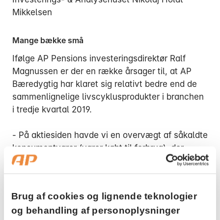
Mikkelsen
Mange bække små
Ifølge AP Pensions investeringsdirektør Ralf
Magnussen er der en række årsager til, at AP
Bæredygtig har klaret sig relativt bedre end de
sammenlignelige livscyklusprodukter i branchen
i tredje kvartal 2019.
- På aktiesiden havde vi en overvægt af såkaldte
konsumentvarer (varer købt til forbrug), der
klarede sig godt i tredje kvartal, og en undervægt
af danske aktier, som generelt klarede sig
dårligere end det globale marked. Derudover
Brug af cookies og lignende teknologier
bidrog fraværet af investeringer i energisektoren,
og behandling af personoplysninger
som også klarede sig skidt relativt set, positivt til