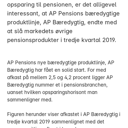
opsparing til pensionen, er det alligevel
interessant, at AP Pensions bæredygtige
produktlinje, AP Bæredygtig, endte med
at slå markedets øvrige
Mandag:
pensionsprodukter i tredje kvartal 2019.
Tirsdag:
Onsdag:
Torsdag:
AP Pensions nye bæredygtige produktlinje, AP
Fredag:
Bæredygtig har fået en solid start. For med
afkast på mellem 2,5 og 4,2 procent ligger AP
Bæredygtig nummer et i pensionsbranchen,
3916 5000
uanset hvilken opsparingshorisont man
sammenligner med.
Figuren herunder viser afkastet i AP Bæredygtig i
tredje kvartal 2019 sammenlignet med det