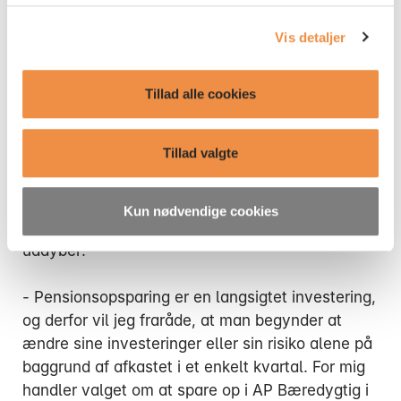
konklusioner om sin pensionsopsparing på
du tilbagekalder dit samtykke til cookies
her
.
Vis detaljer
baggrund af afkastet i et enkelt kvartal.
- Det er selvfølgelig glædeligt, at AP Bæredygtig
Tillad alle cookies
er kommet godt fra start, og personligt tillader
jeg mig at have store forventninger til produktet i
Tillad valgte
fremtiden. Men når det er sagt, er det er samtidig
vigtigt for mig at pointere, at et godt afkast i et
enkelt kvartal ikke er nogen garanti for et højt
Kun nødvendige cookies
afkast på lang sigt, siger Ralf Magnussen og
uddyber:
- Pensionsopsparing er en langsigtet investering,
og derfor vil jeg fraråde, at man begynder at
ændre sine investeringer eller sin risiko alene på
baggrund af afkastet i et enkelt kvartal. For mig
handler valget om at spare op i AP Bæredygtig i