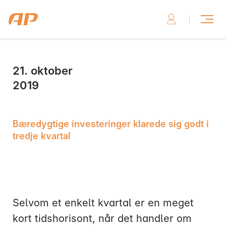
21. oktober
Skriv til os, hvis du har brug for hjælp
2019
Bæredygtige investeringer klarede sig godt i
tredje kvartal
Skriv til os her
Selvom et enkelt kvartal er en meget
kort tidshorisont, når det handler om
Ring til os, hvis du har brug for hjælp