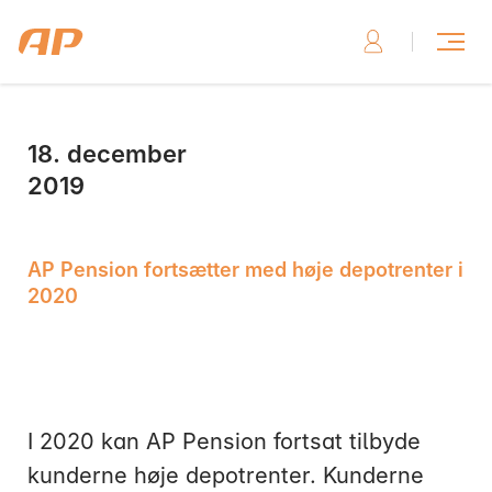
18. december
Skriv til os, hvis du har brug for hjælp
2019
AP Pension fortsætter med høje depotrenter i
2020
Skriv til os her
I 2020 kan AP Pension fortsat tilbyde
kunderne høje depotrenter. Kunderne
Ring til os, hvis du har brug for hjælp