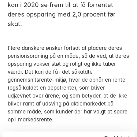
kan i 2020 se frem til at få forrentet
deres opsparing med 2,0 procent før
skat.
Mandag:
Flere danskere ønsker fortsat at placere deres
Tirsdag:
pensionsordning på en måde, så de ved, at deres
Onsdag:
opsparing vokser støt og roligt og ikke taber i
Torsdag:
værdi. Det kan de få i det såkaldte
Fredag:
gennemsnitsrente-miljø, hvor de opnår en rente
(også kaldet en depotrente), som bliver
udjævnet over årene, og som betyder, at de ikke
3916 5000
bliver ramt af udsving på aktiemarkedet på
samme måde, som kunder der har valgt at spare
op i markedsrente.
AP Pension har i mange år givet sine kunder