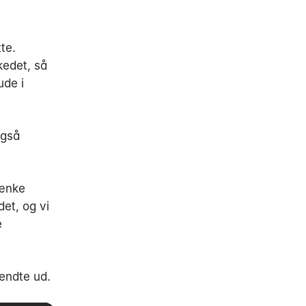
te.
kedet, så
ude i
også
tænke
et, og vi
e
endte ud.