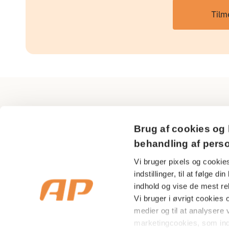
Tilm
AP Pension
Brug af cookies og 
Sundkrogsgade 29
behandling af pers
2150 Nordhavn
Vi bruger pixels og cookies
indstillinger, til at følge 
CVR nr 18 53 08 99
indhold og vise de mest rel
Vi bruger i øvrigt cookies og
medier og til at analysere v
marketingcookies, som in