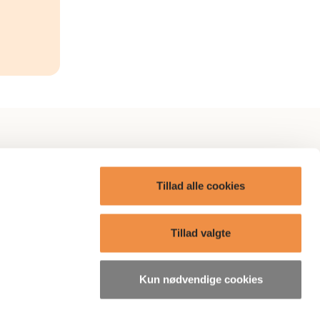
itik
AP Omtanke
Tillad alle cookies
AP Care
ge?
Boliger
Tillad valgte
Presse
Kun nødvendige cookies
søgelser
Bæredygtighedsrelaterede
oplysninger