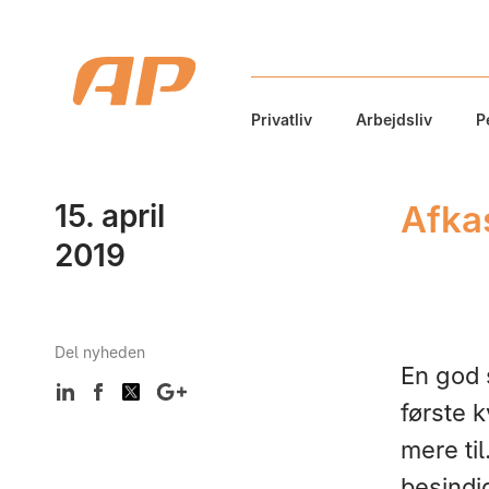
Privatliv
Arbejdsliv
P
15. april
Afkas
2019
Del nyheden
En god s
første k
mere ti
besindig