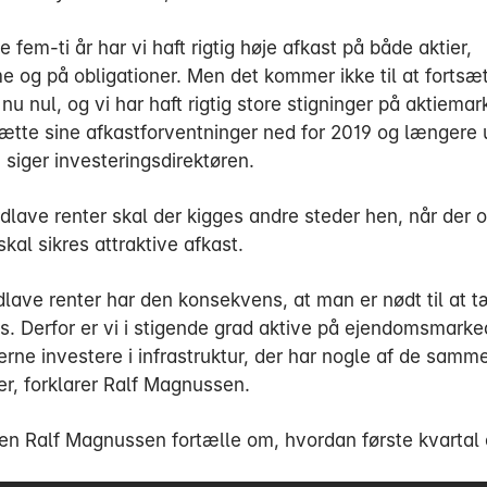
te fem-ti år har vi haft rigtig høje afkast på både aktier,
 og på obligationer. Men det kommer ikke til at fortsæt
nu nul, og vi har haft rigtig store stigninger på aktiemar
tte sine afkastforventninger ned for 2019 og længere 
 siger investeringsdirektøren.
dlave renter skal der kigges andre steder hen, når der 
kal sikres attraktive afkast.
dlave renter har den konsekvens, at man er nødt til at 
s. Derfor er vi i stigende grad aktive på ejendomsmarked
erne investere i infrastruktur, der har nogle af de samm
r, forklarer Ralf Magnussen.
oen Ralf Magnussen fortælle om, hvordan første kvartal 