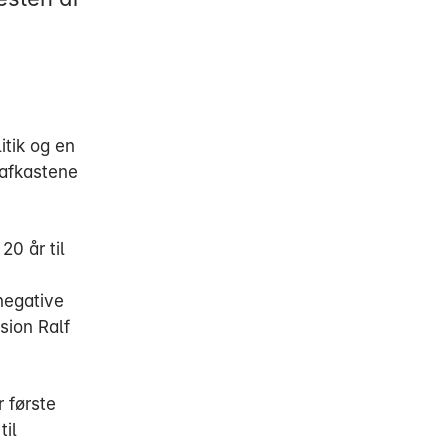
itik og en
 afkastene
20 år til
 negative
nsion Ralf
r første
til