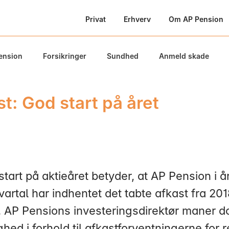
Privat
Erhverv
Om AP Pension
ension
Forsikringer
Sundhed
Anmeld skade
t: God start på året
tart på aktieåret betyder, at AP Pension i å
vartal har indhentet det tabte afkast fra 20
l. AP Pensions investeringsdirektør maner do
hed i forhold til afkastforventningerne for 