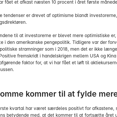
r fået et afkast næsten 10 procent i året første månede
e tendenser er drevet af optimisme blandt investorerne,
gsdirektøren.
ndene til at investorerne er blevet mere optimistiske er, 
fte i den amerikanske pengepolitik. Tidligere var der for
olitiske stramninger som i 2018, men det er ikke læng
. Positive fremskridt i handelskrigen mellem USA og Kina
fgørende faktor for, at vi har fået et løft til aktiekursern
nussen.
omme kommer til at fylde mer
ste kvartal har været særdeles positivt for afkastene, 
ens betydende med, at det kommer til at fortsætte året 