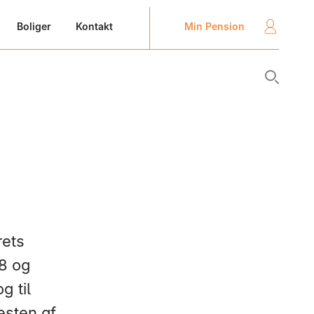
Min Pension
Boliger
Kontakt
rets
18 og
g til
resten af