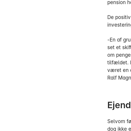
pension ha
De positiv
investerin
-En af gru
set et ski
om pengep
tilfældet
været en a
Ralf Mag
Ejend
Selvom før
dog ikke 