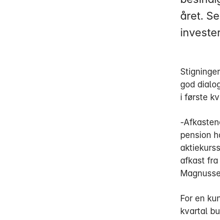
året. S
investe
Stigninger
god dialo
i første k
-Afkastene
pension h
aktiekurss
afkast fra
Magnusse
For en kun
kvartal b