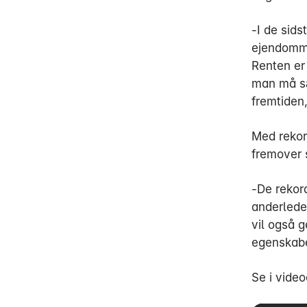
-I de sids
ejendomme
Renten er 
man må sæ
fremtiden,
Med rekor
fremover s
-De rekor
anderlede
vil også g
egenskabe
Se i vide