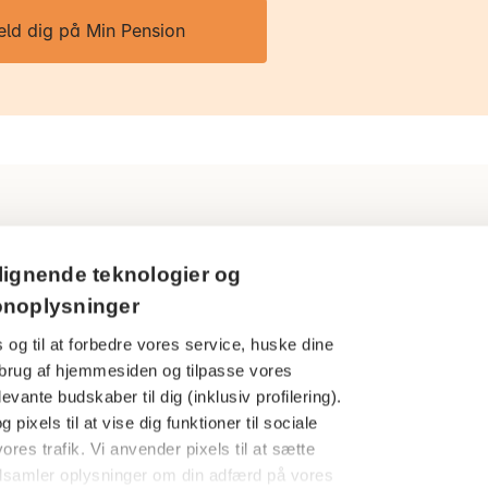
eld dig på Min Pension
Ring til os
Persondatapol
lignende teknologier og
3916 5000
onoplysninger
Cookies
 og til at forbedre vores service, huske dine
Åbningstider
Har du en kla
din brug af hjemmesiden og tilpasse vores
Man-tors: 09.00-16.00
evante budskaber til dig (inklusiv profilering).
Finanstilsynet
Fredag: 09.00-15.00
 pixels til at vise dig funktioner til sociale
Særlige under
ores trafik. Vi anvender pixels til at sætte
dsamler oplysninger om din adfærd på vores