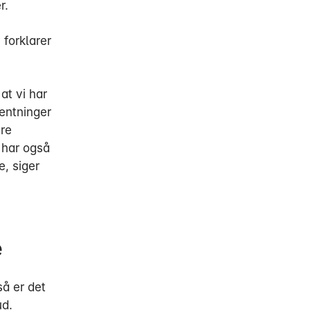
r.
 forklarer
at vi har
ventninger
ere
 har også
e, siger
e
så er det
ud.