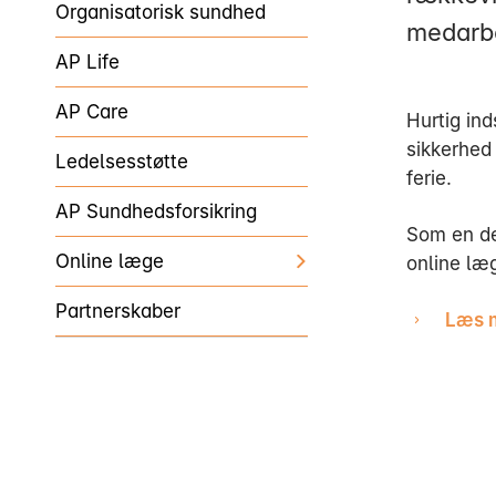
Organisatorisk sundhed
medarbej
AP Life
AP Care
Hurtig in
sikkerhed
Ledelsesstøtte
ferie.
AP Sundhedsforsikring
Som en d
Online læge
online læ
Partnerskaber
Læs m