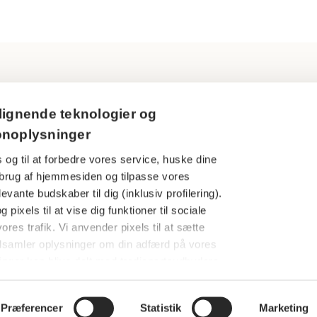
Ring til os
Persondatapol
lignende teknologier og
3916 5000
onoplysninger
Cookies
 og til at forbedre vores service, huske dine
Åbningstider
Har du en kla
din brug af hjemmesiden og tilpasse vores
Man-tors: 09.00-16.00
evante budskaber til dig (inklusiv profilering).
Finanstilsynet
Fredag: 09.00-15.00
 pixels til at vise dig funktioner til sociale
Særlige under
ores trafik. Vi anvender pixels til at sætte
dsamler oplysninger om din adfærd på vores
Følg os her
AP Pensions
nger kan blive delt med tredjepartsudbydere
whistleblower
amt annonce- og analysepartnere med henblik
nnoncer og måle effekten af vores
Præferencer
Statistik
Marketing
ptere alle cookies eller vælge, hvilke