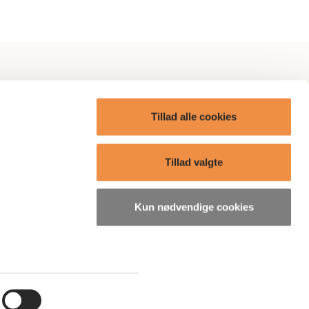
itik
AP Omtanke
Tillad alle cookies
AP Care
ge?
Boliger
Tillad valgte
Presse
Kun nødvendige cookies
søgelser
Bæredygtighedsrelaterede
oplysninger
ordning