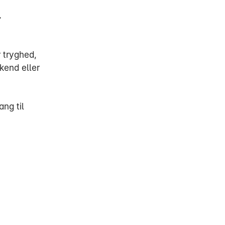
.
r tryghed,
kend eller
ng til