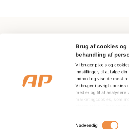
AP Pension
Brug af cookies og 
Sundkrogsgade 29
behandling af pers
2150 Nordhavn
Vi bruger pixels og cookies
indstillinger, til at følge 
CVR nr 18 53 08 99
indhold og vise de mest rel
Vi bruger i øvrigt cookies og
medier og til at analysere v
marketingcookies, som in
hjemmeside. Disse oplysni
indenfor sociale medier s
på at vise dig relevante a
Samtykkevalg
Nødvendig
markedsføring. Du kan acce