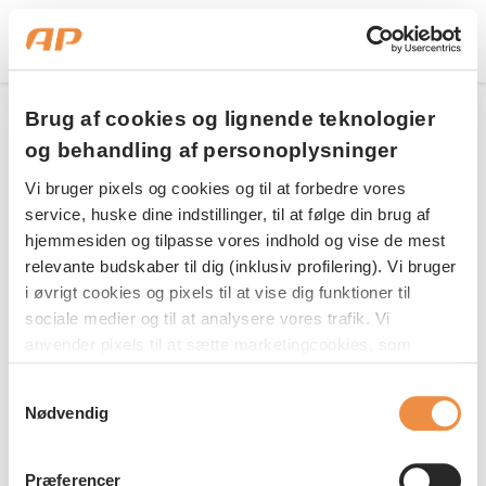
Brug af cookies og lignende teknologier
Download
og behandling af personoplysninger
Skriv til os, hvis du har brug for hjælp
Vi bruger pixels og cookies og til at forbedre vores
service, huske dine indstillinger, til at følge din brug af
hjemmesiden og tilpasse vores indhold og vise de mest
Tak - din rapport er klar
relevante budskaber til dig (inklusiv profilering). Vi bruger
i øvrigt cookies og pixels til at vise dig funktioner til
Om et øjeblik modtager du en e-mail
sociale medier og til at analysere vores trafik. Vi
Skriv til os her
med et downloadlink. Du kan også
anvender pixels til at sætte marketingcookies, som
indsamler oplysninger om din adfærd på vores
downloade rapporten her.
Samtykkevalg
hjemmeside. Disse oplysninger kan blive delt med
Nødvendig
tredjepartsudbydere indenfor sociale medier samt
annonce- og analysepartnere med henblik på at vise dig
Ring til os, hvis du har brug for hjælp
relevante annoncer og måle effekten af vores
Download rapporten
Præferencer