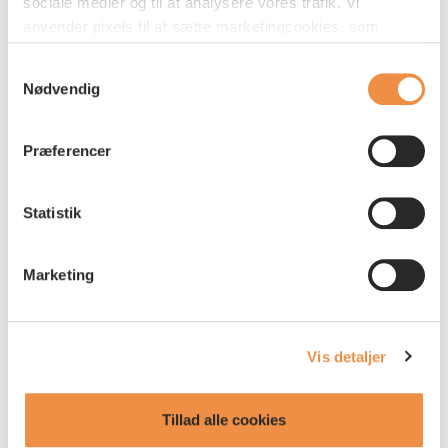
sociale medier og til at analysere vores trafik. Vi
anvender pixels til at sætte marketingcookies, som
indsamler oplysninger om din adfærd på vores
Hvorfor udbetaler AP Pension AP
Samtykkevalg
hjemmeside. Disse oplysninger kan blive delt med
Loyalitetsbonus?
Nødvendig
tredjepartsudbydere indenfor sociale medier samt
annonce- og analysepartnere med henblik på at vise dig
Hvem får AP Loyalitetsbonus?
relevante annoncer og måle effekten af vores
Præferencer
markedsføring. Du kan acceptere alle cookies eller
Hvor mange penge får jeg?
vælge, hvilke specifikke typer af cookies du vil acceptere
Statistik
nedenfor. Dit samtykke omfatter både brug af pixels,
Hvordan bliver min AP Loyalitetsbonus
cookies og den dertil knyttede behandling af
udbetalt?
personoplysninger. Du kan læse mere om vores brug
Marketing
af pixels og cookies
her
, og om hvordan vi behandler
personoplysninger
her
. Du kan læse mere om, hvordan
Hvornår bliver AP Loyalitetsbonus for 2025
du tilbagekalder dit samtykke til cookies
her
.
tildelt kunderne?
Vis detaljer
Hvordan bliver min AP Loyalitetsbonus
Tillad alle cookies
forrentet?