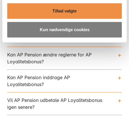
Hvad sker der, hvis jeg flytter min opsparing
Tillad valgte
fra AP Pension?
Kun nødvendige cookies
Hvad sker der, hvis jeg dør, inden min AP
Loyalitetsbonus er udbetalt?
Kan AP Pension ændre reglerne for AP
Loyalitetsbonus?
Kan AP Pension inddrage AP
Loyalitetsbonus?
Vil AP Pension udbetale AP Loyalitetsbonus
igen senere?